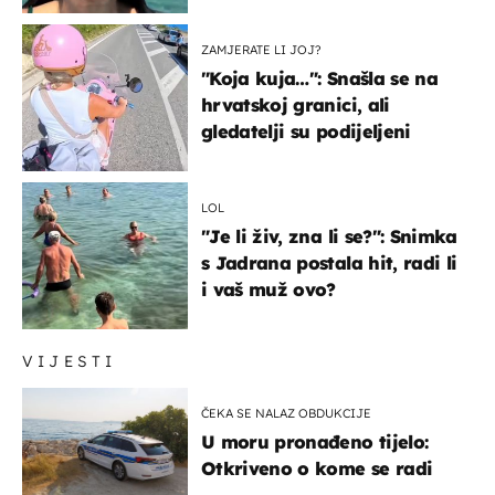
ZAMJERATE LI JOJ?
"Koja kuja…": Snašla se na
hrvatskoj granici, ali
gledatelji su podijeljeni
LOL
"Je li živ, zna li se?": Snimka
s Jadrana postala hit, radi li
i vaš muž ovo?
VIJESTI
ČEKA SE NALAZ OBDUKCIJE
U moru pronađeno tijelo:
Otkriveno o kome se radi