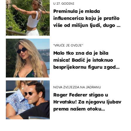
U 27. GODINI
Preminula je mlada
influencerica koju je pratilo
više od milijun ljudi, dugo se
borila s opakom bolešću
"VRUĆE JE OVDJE"
Malo tko zna da je bila
misica! Badić je istaknuo
besprijekornu figuru zgodne
voditeljice
NOVA ZVIJEZDA NA JADRANU
Roger Federer stigao u
Hrvatsku! Za njegovu ljubav
prema našem otoku
zaslužan je jedan poznati
Hrvat