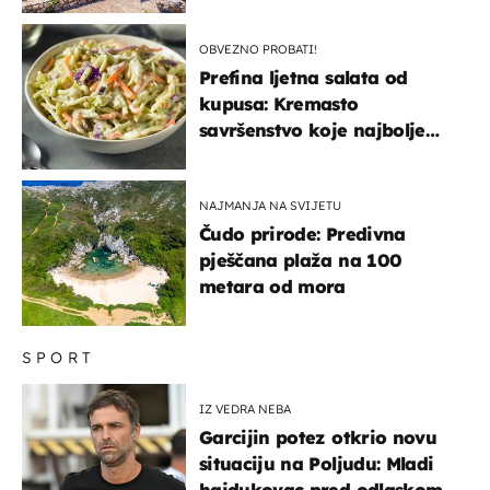
OBVEZNO PROBATI!
Prefina ljetna salata od
kupusa: Kremasto
savršenstvo koje najbolje
paše uz pečeno meso
NAJMANJA NA SVIJETU
Čudo prirode: Predivna
pješčana plaža na 100
metara od mora
SPORT
IZ VEDRA NEBA
Garcijin potez otkrio novu
situaciju na Poljudu: Mladi
hajdukovac pred odlaskom