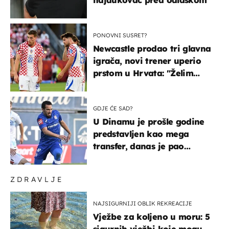
PONOVNI SUSRET?
Newcastle prodao tri glavna
igrača, novi trener uperio
prstom u Hrvata: "Želim
njega!"
GDJE ĆE SAD?
U Dinamu je prošle godine
predstavljen kao mega
transfer, danas je pao
najniže u karijeri
ZDRAVLJE
NAJSIGURNIJI OBLIK REKREACIJE
Vježbe za koljeno u moru: 5
sigurnih vježbi koje mogu