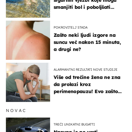
smanjiti bol i poboljšati
pokretljivost
POKROVITELJ STADA
Zašto neki ljudi izgore na
suncu već nakon 15 minuta,
a drugi ne?
ALARMANTNI REZULTATI NOVE STUDIJE
Više od trećine žena ne zna
da prolazi kroz
perimenopauzu! Evo zašto
su simptomi toliko
zbunjujući
NOVAC
TREĆI UNIKATNI BUGATTI
Nazvan je po vrsti