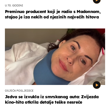
U 70. GODINI
Preminuo producent koji je radio s Madonnom,
stajao je iza nekih od njezinih najvećih hitova
OSJEĆA POSLJEDICE
Jedva se izvukla iz smrskanog auta: Zvijezda
kino-hita otkrila detalje teške nesreće