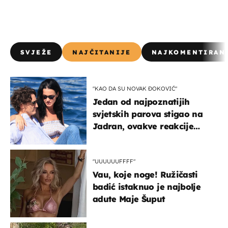
SVJEŽE
NAJČITANIJE
NAJKOMENTIRAN
"KAO DA SU NOVAK ĐOKOVIĆ"
Jedan od najpoznatijih
svjetskih parova stigao na
Jadran, ovakve reakcije
vjerojatno nisu očekivali
"UUUUUUFFFF"
Vau, koje noge! Ružičasti
badić istaknuo je najbolje
adute Maje Šuput