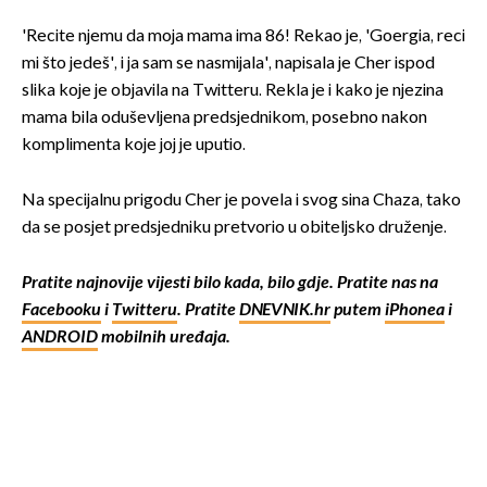
'Recite njemu da moja mama ima 86! Rekao je, 'Goergia, reci
mi što jedeš', i ja sam se nasmijala', napisala je Cher ispod
slika koje je objavila na Twitteru. Rekla je i kako je njezina
mama bila oduševljena predsjednikom, posebno nakon
komplimenta koje joj je uputio.
Na specijalnu prigodu Cher je povela i svog sina Chaza, tako
da se posjet predsjedniku pretvorio u obiteljsko druženje.
Pratite najnovije vijesti bilo kada, bilo gdje. Pratite nas na
Facebooku
i
Twitteru
. Pratite
DNEVNIK.hr
putem
iPhonea
i
ANDROID
mobilnih uređaja.