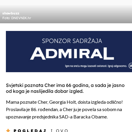
showbuzz
Foto: DNEVNIK.hr
Svjetski poznata Cher ima 66 godina, a sada je jasno
od koga je naslijedila dobar izgled.
Mama poznate Cher, Georgia Holt, doista izgleda odlično!
Proslavila je 86. rođendan, a Cher ju je povela sa sobom na
upoznavanje predsjednika SAD-a Baracka Obame.
POGLEDAJ
I OVO