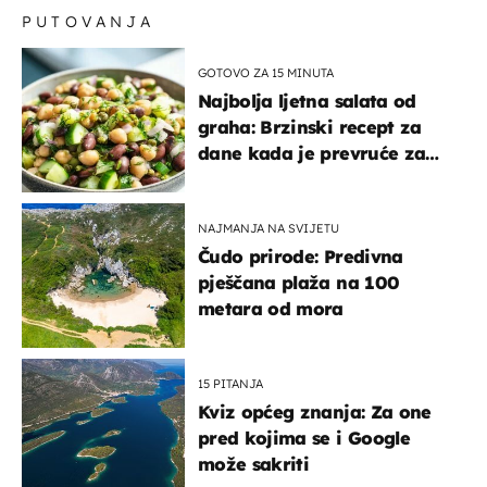
PUTOVANJA
GOTOVO ZA 15 MINUTA
Najbolja ljetna salata od
graha: Brzinski recept za
dane kada je prevruće za
kuhanje
NAJMANJA NA SVIJETU
Čudo prirode: Predivna
pješčana plaža na 100
metara od mora
15 PITANJA
Kviz općeg znanja: Za one
pred kojima se i Google
može sakriti