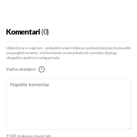
Komentari
(0)
Uključite se u raspravu – podijelite svoje mišljenje, postavite pitanja ili ponudite
svoj pogled na temu. Vaš komentar može potaknuti zanimljiv dijalog i
obogatiti zajednicu našeg portala.
Važna obavijest
!
1500 znakova preostalo