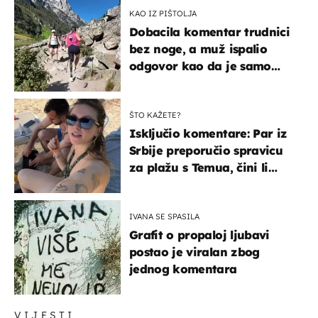
KAO IZ PIŠTOLJA
Dobacila komentar trudnici
bez noge, a muž ispalio
odgovor kao da je samo
čekao…
ŠTO KAŽETE?
Isključio komentare: Par iz
Srbije preporučio spravicu
za plažu s Temua, čini li
vam se ovo sigurnim?
IVANA SE SPASILA
Grafit o propaloj ljubavi
postao je viralan zbog
jednog komentara
VIJESTI