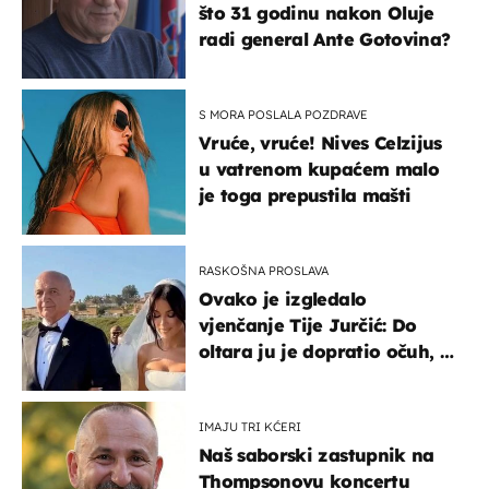
što 31 godinu nakon Oluje
radi general Ante Gotovina?
S MORA POSLALA POZDRAVE
Vruće, vruće! Nives Celzijus
u vatrenom kupaćem malo
je toga prepustila mašti
RASKOŠNA PROSLAVA
Ovako je izgledalo
vjenčanje Tije Jurčić: Do
oltara ju je dopratio očuh, a
slavilo se uz Olivera i Rozgu
IMAJU TRI KĆERI
Naš saborski zastupnik na
Thompsonovu koncertu