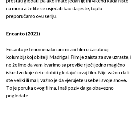
prestati gledati, pa ako imate jedan ljetni vikend kada niste
na moru a želite se osjećati kao da jeste, toplo
preporučamo ovu seriju.
Encanto (2021)
Encanto je fenomenalan animirani film o čarobnoj
kolumbijskoj obitelji Madrigal. Film je zaista za sve uzraste, i
ne želimo da vam kvarimo sa previše riječi jedno magično
iskustvo koje ćete dobiti gledajući ovaj film. Nije važno da li
ste veliki ili mali, važno je da vjerujete u sebe i svoje snove.
To je poruka ovog filma, i naš poziv da ga obavezno
pogledate.