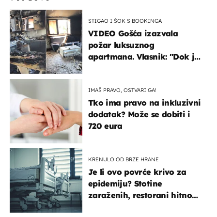
STIGAO I ŠOK S BOOKINGA
VIDEO Gošća izazvala
požar luksuznog
apartmana. Vlasnik: "Dok je
gorjelo, smijali su se, pili i
pokazivali mi srednji prst"
IMAŠ PRAVO, OSTVARI GA!
Tko ima pravo na inkluzivni
dodatak? Može se dobiti i
720 eura
KRENULO OD BRZE HRANE
Je li ovo povrće krivo za
epidemiju? Stotine
zaraženih, restorani hitno
povukli proizvod