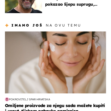
pokazao lijepu suprugu,
koja godinama izbjegava
javnost
IMAMO JOŠ
NA OVU TEMU
moda & ljepota
POKROVITELJ SPAR HRVATSKA
Omiljene proizvode za njegu sada možete kupiti
i usput, tijekom nabavke namirnica...