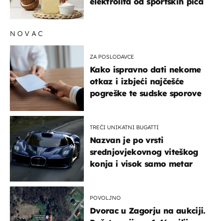
elektrolita od sportskih pića
NOVAC
ZA POSLODAVCE
Kako ispravno dati nekome
otkaz i izbjeći najčešće
pogreške te sudske sporove
TREĆI UNIKATNI BUGATTI
Nazvan je po vrsti
srednjovjekovnog viteškog
konja i visok samo metar
POVOLJNO
Dvorac u Zagorju na aukciji.