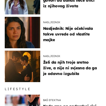
govori da danas neće otići
iz njihovog života
NASLJEDNIK
Nasljednik: Nije očekivala
takve uvrede od vlastite
majke
NASLJEDNIK
Želi da njih troje sretno
žive, a nije ni svjesna da ga
je odavno izgubila
LIFESTYLE
BAŠ EFEKTNA