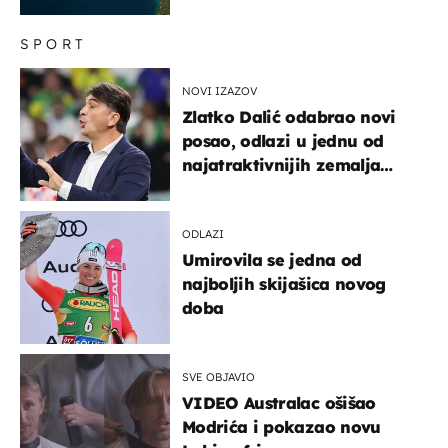
SPORT
NOVI IZAZOV
Zlatko Dalić odabrao novi
posao, odlazi u jednu od
najatraktivnijih zemalja
svijeta
ODLAZI
Umirovila se jedna od
najboljih skijašica novog
doba
SVE OBJAVIO
VIDEO Australac ošišao
Modrića i pokazao novu