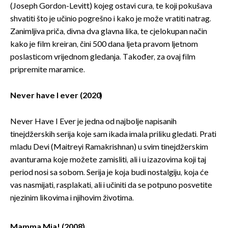
(Joseph Gordon-Levitt) kojeg ostavi cura, te koji pokušava
shvatiti što je učinio pogrešno i kako je može vratiti natrag.
Zanimljiva priča, divna dva glavna lika, te cjelokupan način
kako je film kreiran, čini 500 dana ljeta pravom ljetnom
poslasticom vrijednom gledanja. Također, za ovaj film
pripremite maramice.
Never have I ever (2020)
Never Have I Ever je jedna od najbolje napisanih
tinejdžerskih serija koje sam ikada imala priliku gledati. Prati
mladu Devi (Maitreyi Ramakrishnan) u svim tinejdžerskim
avanturama koje možete zamisliti, ali i u izazovima koji taj
period nosi sa sobom. Serija je koja budi nostalgiju, koja će
vas nasmijati, rasplakati, ali i učiniti da se potpuno posvetite
njezinim likovima i njihovim životima.
Mamma Mia! (2008)