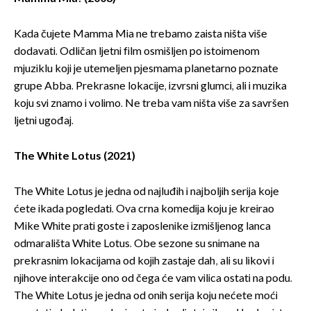
Kada čujete Mamma Mia ne trebamo zaista ništa više
dodavati. Odličan ljetni film osmišljen po istoimenom
mjuziklu koji je utemeljen pjesmama planetarno poznate
grupe Abba. Prekrasne lokacije, izvrsni glumci, ali i muzika
koju svi znamo i volimo. Ne treba vam ništa više za savršen
ljetni ugođaj.
The White Lotus (2021)
The White Lotus je jedna od najluđih i najboljih serija koje
ćete ikada pogledati. Ova crna komedija koju je kreirao
Mike White prati goste i zaposlenike izmišljenog lanca
odmarališta White Lotus. Obe sezone su snimane na
prekrasnim lokacijama od kojih zastaje dah, ali su likovi i
njihove interakcije ono od čega će vam vilica ostati na podu.
The White Lotus je jedna od onih serija koju nećete moći