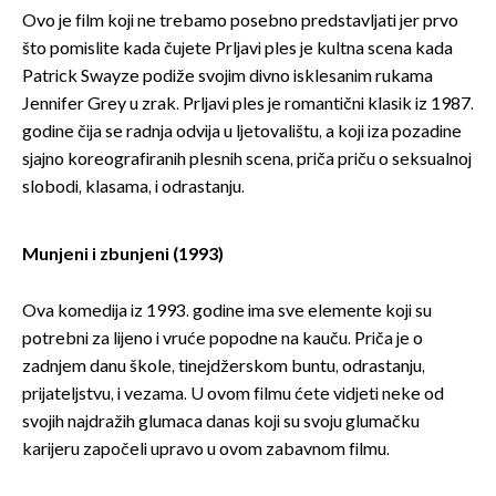
Ovo je film koji ne trebamo posebno predstavljati jer prvo
što pomislite kada čujete Prljavi ples je kultna scena kada
Patrick Swayze podiže svojim divno isklesanim rukama
Jennifer Grey u zrak. Prljavi ples je romantični klasik iz 1987.
godine čija se radnja odvija u ljetovalištu, a koji iza pozadine
sjajno koreografiranih plesnih scena, priča priču o seksualnoj
slobodi, klasama, i odrastanju.
Munjeni i zbunjeni (1993)
Ova komedija iz 1993. godine ima sve elemente koji su
potrebni za lijeno i vruće popodne na kauču. Priča je o
zadnjem danu škole, tinejdžerskom buntu, odrastanju,
prijateljstvu, i vezama. U ovom filmu ćete vidjeti neke od
svojih najdražih glumaca danas koji su svoju glumačku
karijeru započeli upravo u ovom zabavnom filmu.