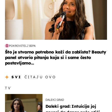
POKROVITELJ BIPA
Što je stvarno potrebno koži da zablista? Beauty
panel otvorio pitanja koja si i same često
postavljamo...
SVI
ČITAJU OVO
TV
DALEKI GRAD
Daleki grad: Intuicija joj