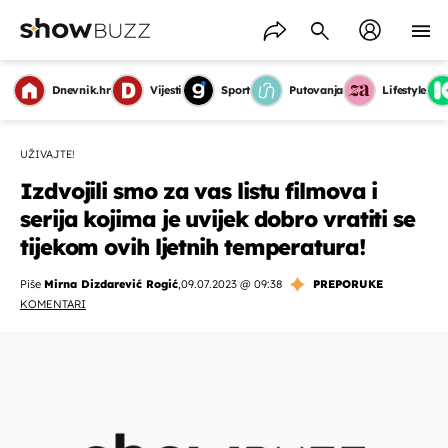
Dnevnik.hr
Vijesti
Sport
Putovanja
Lifestyle
UŽIVAJTE!
Izdvojili smo za vas listu filmova i
serija kojima je uvijek dobro vratiti se
tijekom ovih ljetnih temperatura!
Piše
Mirna Dizdarević Rogić
,
09.07.2023 @ 09:38
PREPORUKE
KOMENTARI
OMOGUĆI OBAVIJESTI