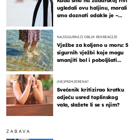
Kada smo na zadarskoj rivi
ugledali ovu haljinu, morali
smo doznati odakle je –
košta samo 18 eura
NAJSIGURNIJI OBLIK REKREACIJE
Vježbe za koljeno u moru: 5
sigurnih vježbi koje mogu
smanjiti bol i poboljšati
pokretljivost
(NE)PRIMJERENA?
Svećenik kritizirao kratku
odjeću usred toplinskog
vala, slažete li se s njim?
ZABAVA