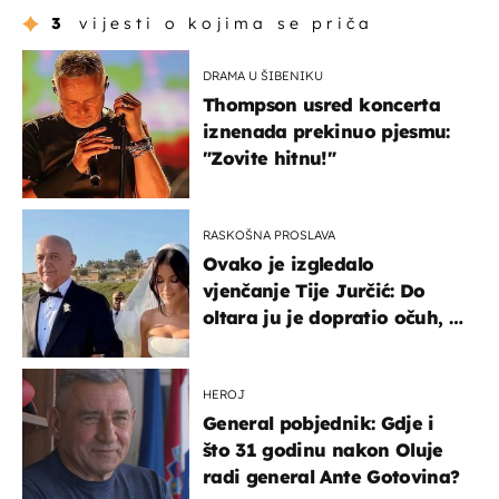
3
vijesti o kojima se priča
DRAMA U ŠIBENIKU
Thompson usred koncerta
iznenada prekinuo pjesmu:
"Zovite hitnu!"
RASKOŠNA PROSLAVA
Ovako je izgledalo
vjenčanje Tije Jurčić: Do
oltara ju je dopratio očuh, a
slavilo se uz Olivera i Rozgu
HEROJ
General pobjednik: Gdje i
što 31 godinu nakon Oluje
radi general Ante Gotovina?