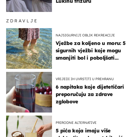
Lukinu frizuru
ZDRAVLJE
NAJSIGURNIJI OBLIK REKREACIJE
Vježbe za koljeno u moru: 5
sigurnih vježbi koje mogu
smanjiti bol i poboljšati
pokretljivost
VRIJEDI IH UVRSTITI U PREHRANU
6 napitaka koje dijetetičari
preporučuju za zdrave
zglobove
PRIRODNE ALTERNATIVE
5 pića koja imaju više