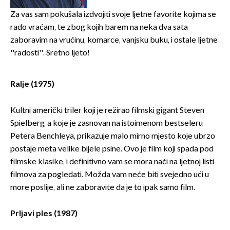
Za vas sam pokušala izdvojiti svoje ljetne favorite kojima se
rado vraćam, te zbog kojih barem na neka dva sata
zaboravim na vrućinu, komarce, vanjsku buku, i ostale ljetne
''radosti''. Sretno ljeto!
Ralje (1975)
Kultni američki triler koji je režirao filmski gigant Steven
Spielberg, a koje je zasnovan na istoimenom bestseleru
Petera Benchleya, prikazuje malo mirno mjesto koje ubrzo
postaje meta velike bijele psine. Ovo je film koji spada pod
filmske klasike, i definitivno vam se mora naći na ljetnoj listi
filmova za pogledati. Možda vam neće biti svejedno ući u
more poslije, ali ne zaboravite da je to ipak samo film.
Prljavi ples (1987)