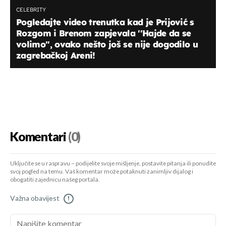
CELEBRITY
Pogledajte video trenutka kad je Prijović s
Rozgom i Brenom zapjevala ''Hajde da se
volimo'', ovako nešto još se nije dogodilo u
zagrebačkoj Areni!
Komentari
(0)
Uključite se u raspravu – podijelite svoje mišljenje, postavite pitanja ili ponudite
svoj pogled na temu. Vaš komentar može potaknuti zanimljiv dijalog i
obogatiti zajednicu našeg portala.
Važna obavijest
!