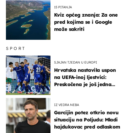
15 PITANJA
Kviz općeg znanja: Za one
pred kojima se i Google
može sakriti
SPORT
SJAJAN TJEDAN U EUROPI
Hrvatska nastavila uspon
na UEFA-inoj ljestvici:
Preskočena je još jedna
država
IZ VEDRA NEBA
Garcijin potez otkrio novu
situaciju na Poljudu: Mladi
hajdukovac pred odlaskom