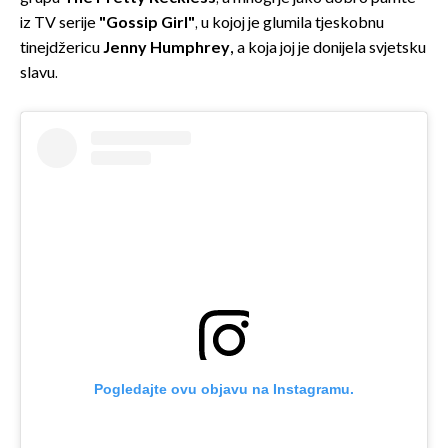
iz TV serije
"Gossip Girl"
, u kojoj je glumila tjeskobnu
tinejdžericu
Jenny Humphrey,
a koja joj je donijela svjetsku
slavu.
Pogledajte ovu objavu na Instagramu.