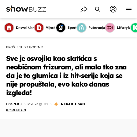
Dnevnik.hr
Vijesti
Sport
Putovanja
Lifestyle
PROŠLE SU 23 GODINE!
Sve je osvojila kao slatkica s
neobičnom frizurom, ali malo tko zna
da je to glumica i iz hit-serije koja se
nije propuštala, evo kako danas
izgleda!
Piše
N.K.
,
05.12.2023 @ 11:05
NEKAD I SAD
KOMENTARI
OMOGUĆI OBAVIJESTI