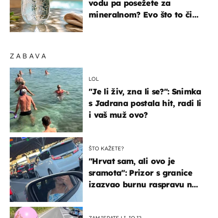
vodu pa posežete za
mineralnom? Evo što to čini
organizmu
ZABAVA
LOL
"Je li živ, zna li se?": Snimka
s Jadrana postala hit, radi li
i vaš muž ovo?
ŠTO KAŽETE?
"Hrvat sam, ali ovo je
sramota": Prizor s granice
izazvao burnu raspravu na
društvenim mrežama
ZAMJERATE LI JOJ?