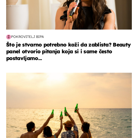
POKROVITELJ BIPA
Što je stvarno potrebno koži da zablista? Beauty
panel otvorio pitanja koja si i same često
postavljamo...
zanimljivosti