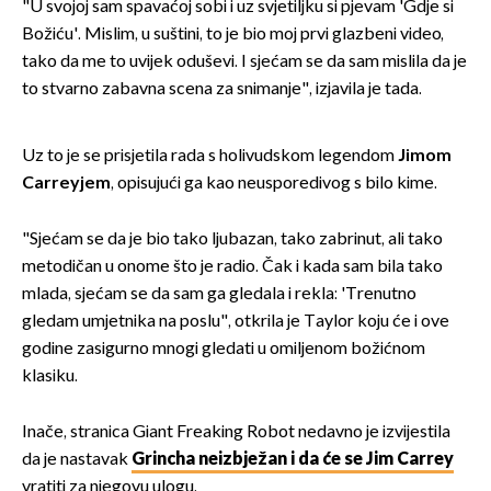
"U svojoj sam spavaćoj sobi i uz svjetiljku si pjevam 'Gdje si
Božiću'. Mislim, u suštini, to je bio moj prvi glazbeni video,
tako da me to uvijek oduševi. I sjećam se da sam mislila da je
to stvarno zabavna scena za snimanje", izjavila je tada.
Uz to je se prisjetila rada s holivudskom legendom
Jimom
Carreyjem
, opisujući ga kao neusporedivog s bilo kime.
"Sjećam se da je bio tako ljubazan, tako zabrinut, ali tako
metodičan u onome što je radio. Čak i kada sam bila tako
mlada, sjećam se da sam ga gledala i rekla: 'Trenutno
gledam umjetnika na poslu", otkrila je Taylor koju će i ove
godine zasigurno mnogi gledati u omiljenom božićnom
klasiku.
Inače, stranica Giant Freaking Robot nedavno je izvijestila
da je nastavak
Grincha neizbježan i da će se Jim Carrey
vratiti za njegovu ulogu.