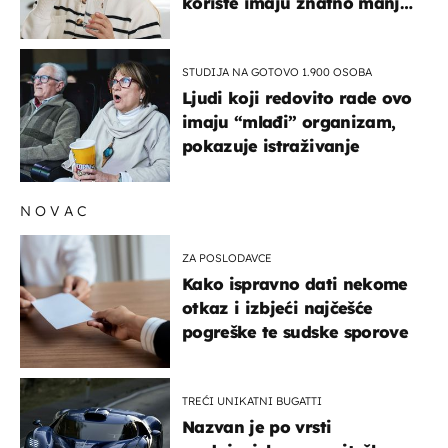
koriste imaju znatno manji
rizik od ovoga
STUDIJA NA GOTOVO 1.900 OSOBA
Ljudi koji redovito rade ovo
imaju “mlađi” organizam,
pokazuje istraživanje
NOVAC
ZA POSLODAVCE
Kako ispravno dati nekome
otkaz i izbjeći najčešće
pogreške te sudske sporove
TREĆI UNIKATNI BUGATTI
Nazvan je po vrsti