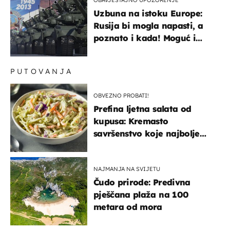
Uzbuna na istoku Europe:
Rusija bi mogla napasti, a
poznato i kada! Moguć i
kopneni upad u članicu
NATO-a
PUTOVANJA
OBVEZNO PROBATI!
Prefina ljetna salata od
kupusa: Kremasto
savršenstvo koje najbolje
paše uz pečeno meso
NAJMANJA NA SVIJETU
Čudo prirode: Predivna
pješčana plaža na 100
metara od mora