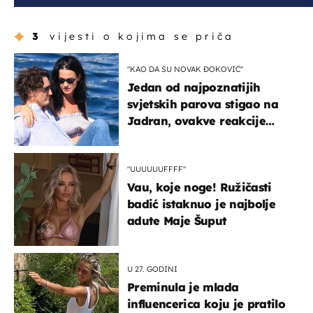
3
vijesti o kojima se priča
"KAO DA SU NOVAK ĐOKOVIĆ"
Jedan od najpoznatijih
svjetskih parova stigao na
Jadran, ovakve reakcije
vjerojatno nisu očekivali
"UUUUUUFFFF"
Vau, koje noge! Ružičasti
badić istaknuo je najbolje
adute Maje Šuput
U 27. GODINI
Preminula je mlada
influencerica koju je pratilo