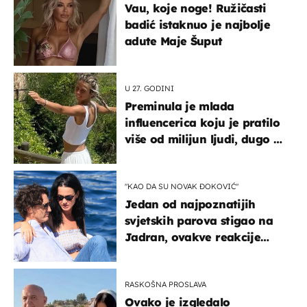
Vau, koje noge! Ružičasti
badić istaknuo je najbolje
adute Maje Šuput
U 27. GODINI
Preminula je mlada
influencerica koju je pratilo
više od milijun ljudi, dugo se
borila s opakom bolešću
"KAO DA SU NOVAK ĐOKOVIĆ"
Jedan od najpoznatijih
svjetskih parova stigao na
Jadran, ovakve reakcije
vjerojatno nisu očekivali
RASKOŠNA PROSLAVA
Ovako je izgledalo