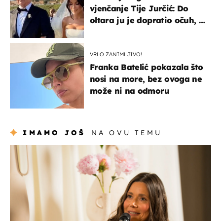
vjenčanje Tije Jurčić: Do
oltara ju je dopratio očuh, a
slavilo se uz Olivera i Rozgu
VRLO ZANIMLJIVO!
Franka Batelić pokazala što
nosi na more, bez ovoga ne
može ni na odmoru
IMAMO JOŠ
NA OVU TEMU
moda & ljepota