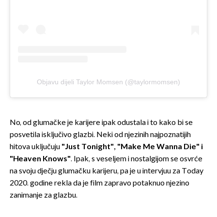
Objavu dijeli Taylor Momsen (@taylormomsen)
No, od glumačke je karijere ipak odustala i to kako bi se
posvetila isključivo glazbi. Neki od njezinih najpoznatijih
hitova uključuju
"Just Tonight", "Make Me Wanna Die" i
"Heaven Knows"
. Ipak, s veseljem i nostalgijom se osvrće
na svoju dječju glumačku karijeru, pa je u intervjuu za Today
2020. godine rekla da je film zapravo potaknuo njezino
zanimanje za glazbu.