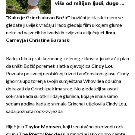
više od milijun ljudi, dugo se
borila s opakom bolešću
"Kako je Grinch ukrao Božić"
božićni je klasik kojem se
gledatelji uvijek vraćaju i rado gledaju film u kojem glume
neke od najvećih holivudskih zvijezda uključujući
Jima
Carreyja i Christine Baranski
.
Radnja filma prati krznenog zelenog zlikovca-junaka čiji plan
da uništi Božić poremeti slatka djevojčica
Cindy Lou
.
Poznata po svojoj neobičnoj frizuri i anđeoskom glasu, Cindy
ignorira upozorenja svojih sumještana Whovillea odlučna
dokazati da Grinch ipak ima srce. No gledatelji su ostali
šokirani kada su otkrili da je glumica, koja je imala samo
sedam godina kada je snimala Grincha i utjelovila Cindy Lou,
sada poznata rock-zvijezda.
Riječ je o
Taylor Momsen
, koji trenutačno predvodi rock-
grupu
The Pretty Reckless
, a mnogi je jako dobro pamte