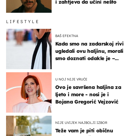
i zahtjeva da učini nešto
LIFESTYLE
BAŠ EFEKTNA
Kada smo na zadarskoj rivi
ugledali ovu haljinu, morali
smo doznati odakle je –
košta samo 18 eura
U NOJ NIJE VRUĆE
Ovo je savršena haljina za
ljeto i more - nosi je i
Bojana Gregorić Vejzović
NIJE UVIJEK NAJBOLJI IZBOR
Teže vam je piti običnu