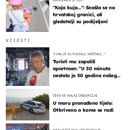
"Koja kuja…": Snašla se na
hrvatskoj granici, ali
gledatelji su podijeljeni
VIJESTI
"I DALJE SU PLESALI, VRIŠTALI..."
Turisti mu zapalili
apartman: "U 30 minuta
nestalo je 50 godina našeg
života, supruga i ja ne
možemo oka sklopiti"
ČEKA SE NALAZ OBDUKCIJE
U moru pronađeno tijelo:
Otkriveno o kome se radi
OBAVJEŠTAJNO UPOZORENJE