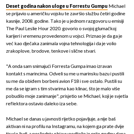
Deset godina nakon uloge u Forrestu Gumpu
Michael
se prijavio u američku vojsku te završio službu četiri godine
kasnije, 2008. godine. Tako je u jednom razgovoru u emisiji
The Paul Leslie Hour 2020. govorio o svojoj glumačkoj
karijeri i vremenu provedenom u vojsci. Priznao je da ga je
već kao dječaka zanimala vojna tehnologija i da je volio
zrakoplove, brodove, tenkove i slične stvari.
"A onda sam snimajući Forresta Gumpa imao izravan
kontakt s marincima. Odveli su me u marinsku bazu i pustili
su me da obiđem borbeni avion F18 i sve ostalo. Pustili su
me da se igram s tim stvarima kao klinac, što je malo više
pobudilo moje zanimanje", prisjetio se Michael, koji je svjetla
reflektora ostavio daleko iza sebe.
Michael se danas u javnosti rijetko pojavljuje, a nije baš
aktivan ni na profilu na Instagramu, na kojem ga prate dvije