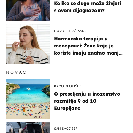
Koliko se dugo može živjeti
s ovom dijagnozom?
NOVO ISTRAŽIVANJE
Hormonska terapija u
menopauzi: Žene koje je
koriste imaju znatno manji
rizik od ovoga
NOVAC
KAMO BI OTIŠLI?
O preseljenju u inozemstvo
razmišlja 9 od 10
Europljana
SAM SVOJ ŠEF