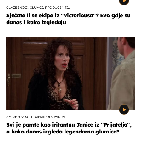
GLAZBENICI, GLUMCI, PRODUCENTI,...
Sjećate li se ekipe iz ''Victoriousa''? Evo gdje su
danas i kako izgledaju
SMIJEH KOJI I DANAS ODZVANJA
Svi je pamte kao iritantnu Janice iz "Prijatelja",
a kako danas izgleda legendarna glumica?