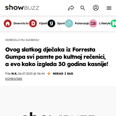
Dnevnik.hr
Vijesti
Sport
Putovanja
Lifestyle
ODREDILO MU SUDBINU!
Ovog slatkog dječaka iz Forresta
Gumpa svi pamte po kultnoj rečenici,
a evo kako izgleda 30 godina kasnije!
Piše
N.K.
,
06.07.2023 @ 06:44
NEKAD I SAD
KOMENTARI
OMOGUĆI OBAVIJESTI