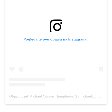
Pogledajte ovu objavu na Instagramu.
Objavu dijeli Michael Conner Humphreys (@michaelconnerhumphreys)