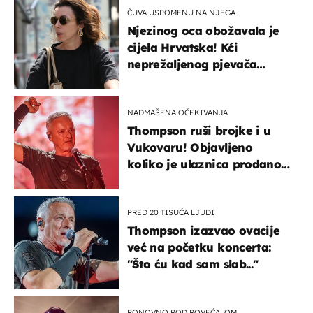
ČUVA USPOMENU NA NJEGA
Njezinog oca obožavala je
cijela Hrvatska! Kći
neprežaljenog pjevača
projurila špicom na dva
kotača
NADMAŠENA OČEKIVANJA
Thompson ruši brojke i u
Vukovaru! Objavljeno
koliko je ulaznica prodano
u kratkom vremenu
PRED 20 TISUĆA LJUDI
Thompson izazvao ovacije
već na početku koncerta:
"Što ću kad sam slab..."
PONOVNO POD POVEĆALOM