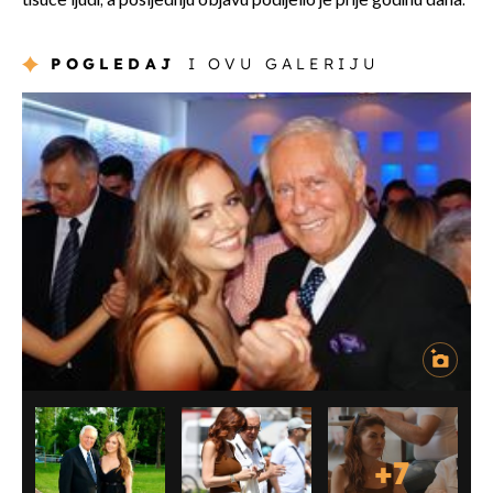
tisuće ljudi, a posljednju objavu podijelio je prije godinu dana.
POGLEDAJ
I OVU GALERIJU
+
7