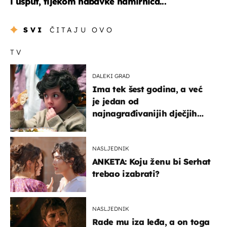
i usput, tijekom nabavke namirnica...
SVI
ČITAJU OVO
TV
DALEKI GRAD
Ima tek šest godina, a već
je jedan od
najnagrađivanijih dječjih
glumaca
NASLJEDNIK
ANKETA: Koju ženu bi Serhat
trebao izabrati?
NASLJEDNIK
Rade mu iza leđa, a on toga