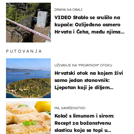
DRAMA NA OBALI
VIDEO Stablo se srušilo na
kupače: Ozlijeđeno osmero
Hrvata i Čeha, među njima
ima i djece
PUTOVANJA
UŽIVANJE NA "PRIVATNOM" OTOKU
Hrvatski otok na kojem živi
samo jedan stanovnik:
Ljepotan koji je diljem
svijeta poznat po svojem
"bijelom zlatu"
MA, SAVRŠENSTVO!
Kolač s limunom i sirom:
Recept za božanstvenu
slasticu koja se topi u