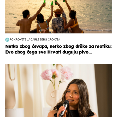
POKROVITELJ CARLSBERG CROATIA
Netko zbog ćevapa, netko zbog drške za motiku:
Evo zbog čega sve Hrvati duguju pivo...
moda & ljepota