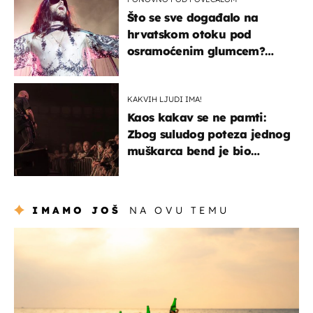
Što se sve događalo na
hrvatskom otoku pod
osramoćenim glumcem?
Bizarni prizori i danas
izazivaju nevjericu
KAKVIH LJUDI IMA!
Kaos kakav se ne pamti:
Zbog suludog poteza jednog
muškarca bend je bio
prisiljen prekinuti nastup
IMAMO JOŠ
NA OVU TEMU
zanimljivosti