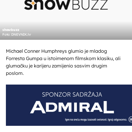
showbuzz
Foto: DNEVNIK.hr
Michael Conner Humphreys glumio je mladog
Forresta Gumpa u istoimenom filmskom klasiku, ali
glumačku je karijeru zamijenio sasvim drugim
poslom.