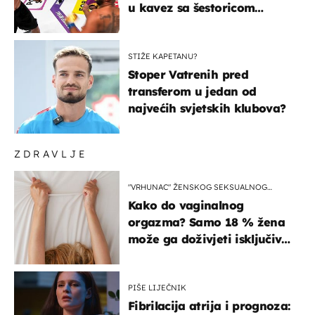
u kavez sa šestoricom
Roma! Pogledajte kako je
završilo
STIŽE KAPETANU?
Stoper Vatrenih pred
transferom u jedan od
najvećih svjetskih klubova?
ZDRAVLJE
"VRHUNAC" ŽENSKOG SEKSUALNOG
ISKUSTVA
Kako do vaginalnog
orgazma? Samo 18 % žena
može ga doživjeti isključivo
na ovaj način
PIŠE LIJEČNIK
Fibrilacija atrija i prognoza: