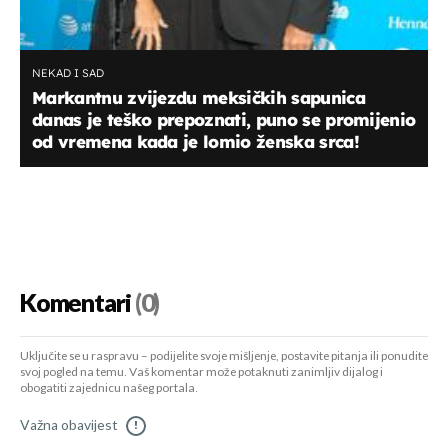
NEKAD I SAD
Markantnu zvijezdu meksičkih sapunica
danas je teško prepoznati, puno se promijenio
od vremena kada je lomio ženska srca!
Komentari
(0)
Uključite se u raspravu – podijelite svoje mišljenje, postavite pitanja ili ponudite
svoj pogled na temu. Vaš komentar može potaknuti zanimljiv dijalog i
obogatiti zajednicu našeg portala.
Važna obavijest
!