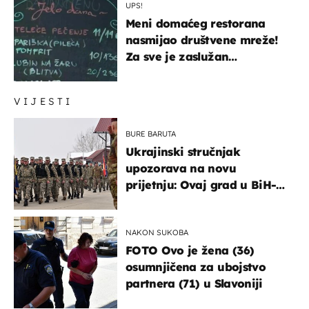
UPS!
Meni domaćeg restorana
nasmijao društvene mreže!
Za sve je zaslužan
urnebesan naziv jela
VIJESTI
BURE BARUTA
Ukrajinski stručnjak
upozorava na novu
prijetnju: Ovaj grad u BiH-u
bi mogao biti žarište
NAKON SUKOBA
FOTO Ovo je žena (36)
osumnjičena za ubojstvo
partnera (71) u Slavoniji