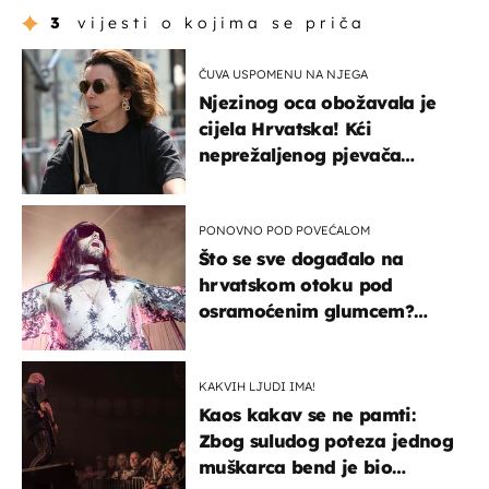
3
vijesti o kojima se priča
ČUVA USPOMENU NA NJEGA
Njezinog oca obožavala je
cijela Hrvatska! Kći
neprežaljenog pjevača
projurila špicom na dva
kotača
PONOVNO POD POVEĆALOM
Što se sve događalo na
hrvatskom otoku pod
osramoćenim glumcem?
Bizarni prizori i danas
izazivaju nevjericu
KAKVIH LJUDI IMA!
Kaos kakav se ne pamti:
Zbog suludog poteza jednog
muškarca bend je bio