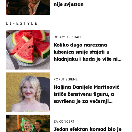
nije svjestan
LIFESTYLE
DOBRO JE ZNATI
Koliko dugo narezana
lubenica smije stajati u
hladnjaku i kada je više nije
sigurno jesti?
POPUT SIRENE
Haljina Danijele Martinović
ističe ženstvenu figuru, a
savršena je za večernji
izlazak na moru
ZA KONCERT
Jedan efektan komad bio je