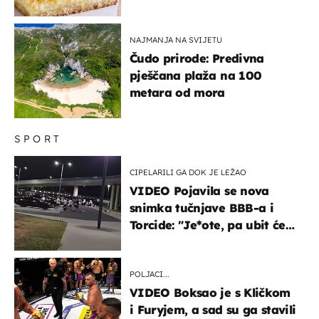
ustima
NAJMANJA NA SVIJETU
Čudo prirode: Predivna
pješčana plaža na 100
metara od mora
SPORT
CIPELARILI GA DOK JE LEŽAO
VIDEO Pojavila se nova
snimka tučnjave BBB-a i
Torcide: "Je*ote, pa ubit će
ga!"
POLJACI...
VIDEO Boksao je s Kličkom
i Furyjem, a sad su ga stavili