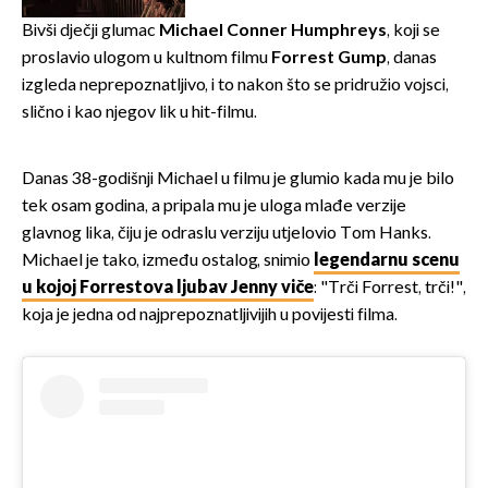
prisiljen prekinuti nastup
Bivši dječji glumac
Michael Conner Humphreys
, koji se
proslavio ulogom u kultnom filmu
Forrest Gump
, danas
izgleda neprepoznatljivo, i to nakon što se pridružio vojsci,
slično i kao njegov lik u hit-filmu.
Danas 38-godišnji Michael u filmu je glumio kada mu je bilo
tek osam godina, a pripala mu je uloga mlađe verzije
glavnog lika, čiju je odraslu verziju utjelovio Tom Hanks.
Michael je tako, između ostalog, snimio
legendarnu scenu
u kojoj Forrestova ljubav Jenny viče
: "Trči Forrest, trči!",
koja je jedna od najprepoznatljivijih u povijesti filma.