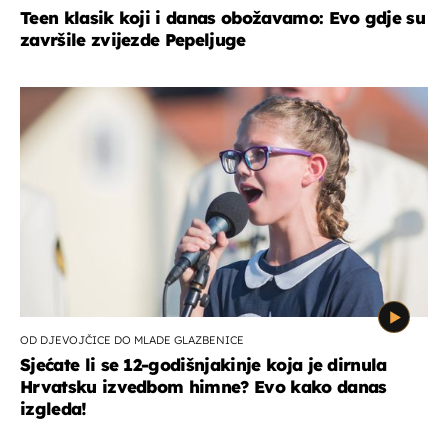
Teen klasik koji i danas obožavamo: Evo gdje su
završile zvijezde Pepeljuge
OD DJEVOJČICE DO MLADE GLAZBENICE
Sjećate li se 12-godišnjakinje koja je dirnula
Hrvatsku izvedbom himne? Evo kako danas
izgleda!