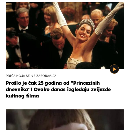
PRIČA KOJA SE NE ZABORAVLJA
Prošlo je čak 25 godina od ''Princezinih
dnevnika''! Ovako danas izgledaju zvijezde
kultnog filma