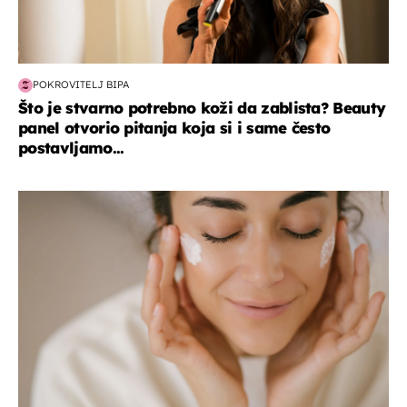
POKROVITELJ BIPA
Što je stvarno potrebno koži da zablista? Beauty
panel otvorio pitanja koja si i same često
postavljamo...
moda & ljepota