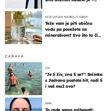
košta samo 18 eura
NIJE UVIJEK NAJBOLJI IZBOR
Teže vam je piti običnu
vodu pa posežete za
mineralnom? Evo što to čini
organizmu
ZABAVA
LOL
"Je li živ, zna li se?": Snimka
s Jadrana postala hit, radi li
i vaš muž ovo?
HMM…
To rade samo psihopati: