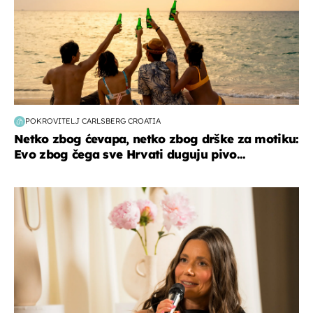
POKROVITELJ CARLSBERG CROATIA
Netko zbog ćevapa, netko zbog drške za motiku:
Evo zbog čega sve Hrvati duguju pivo...
moda & ljepota