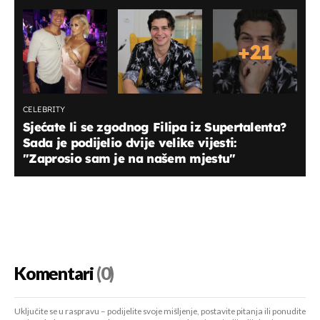
+
21
CELEBRITY
Sjećate li se zgodnog Filipa iz Supertalenta?
Sada je podijelio dvije velike vijesti:
"Zaprosio sam je na našem mjestu"
Komentari
(0)
Uključite se u raspravu – podijelite svoje mišljenje, postavite pitanja ili ponudite