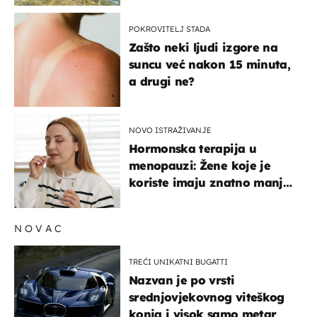
POKROVITELJ STADA
Zašto neki ljudi izgore na
suncu već nakon 15 minuta,
a drugi ne?
NOVO ISTRAŽIVANJE
Hormonska terapija u
menopauzi: Žene koje je
koriste imaju znatno manji
rizik od ovoga
NOVAC
TREĆI UNIKATNI BUGATTI
Nazvan je po vrsti
srednjovjekovnog viteškog
konja i visok samo metar