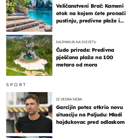
Veličanstveni Brač: Kameni
otok na kojem ćete pronaći
pustinju, predivne plaže i
uzbudljivu hranu
NAJMANJA NA SVIJETU
Čudo prirode: Predivna
pješčana plaža na 100
metara od mora
SPORT
IZ VEDRA NEBA
Garcijin potez otkrio novu
situaciju na Poljudu: Mladi
hajdukovac pred odlaskom