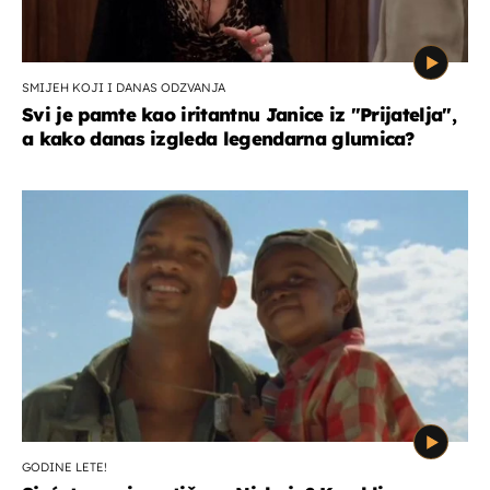
SMIJEH KOJI I DANAS ODZVANJA
Svi je pamte kao iritantnu Janice iz "Prijatelja",
a kako danas izgleda legendarna glumica?
GODINE LETE!