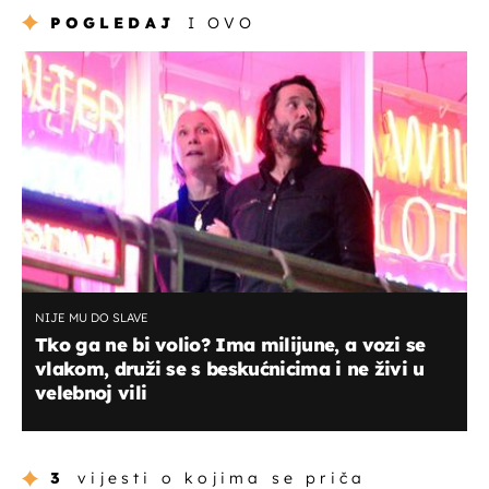
POGLEDAJ
I OVO
NIJE MU DO SLAVE
Tko ga ne bi volio? Ima milijune, a vozi se
vlakom, druži se s beskućnicima i ne živi u
velebnoj vili
3
vijesti o kojima se priča