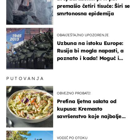
premašio četiri tisuće: Širi se
smrtonosna epidemija
OBAVJEŠTAJNO UPOZORENJE
Uzbuna na istoku Europe:
Rusija bi mogla napasti, a
poznato i kada! Moguć i
kopneni upad u članicu
NATO-a
PUTOVANJA
OBVEZNO PROBATI!
Prefina ljetna salata od
kupusa: Kremasto
savršenstvo koje najbolje
paše uz pečeno meso
VODIČ PO OTOKU