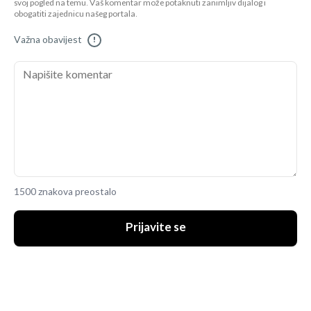
svoj pogled na temu. Vaš komentar može potaknuti zanimljiv dijalog i
obogatiti zajednicu našeg portala.
Važna obavijest
!
1500 znakova preostalo
Prijavite se