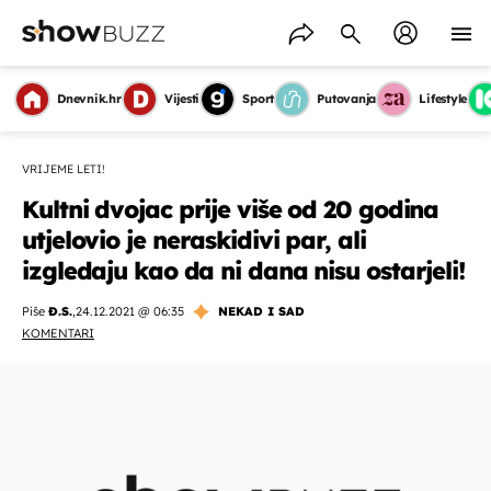
Dnevnik.hr
Vijesti
Sport
Putovanja
Lifestyle
VRIJEME LETI!
Kultni dvojac prije više od 20 godina
utjelovio je neraskidivi par, ali
izgledaju kao da ni dana nisu ostarjeli!
Piše
Đ.S.
,
24.12.2021 @ 06:35
NEKAD I SAD
KOMENTARI
OMOGUĆI OBAVIJESTI