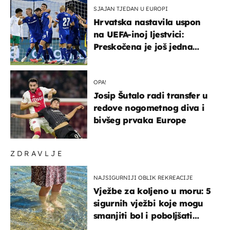
SJAJAN TJEDAN U EUROPI
Hrvatska nastavila uspon
na UEFA-inoj ljestvici:
Preskočena je još jedna
država
OPA!
Josip Šutalo radi transfer u
redove nogometnog diva i
bivšeg prvaka Europe
ZDRAVLJE
NAJSIGURNIJI OBLIK REKREACIJE
Vježbe za koljeno u moru: 5
sigurnih vježbi koje mogu
smanjiti bol i poboljšati
pokretljivost