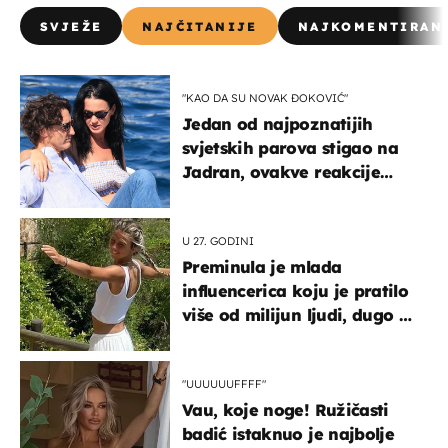
SVJEŽE
NAJČITANIJE
NAJKOMENTIRAN
"KAO DA SU NOVAK ĐOKOVIĆ"
Jedan od najpoznatijih
svjetskih parova stigao na
Jadran, ovakve reakcije
vjerojatno nisu očekivali
U 27. GODINI
Preminula je mlada
influencerica koju je pratilo
više od milijun ljudi, dugo se
borila s opakom bolešću
"UUUUUUFFFF"
Vau, koje noge! Ružičasti
badić istaknuo je najbolje