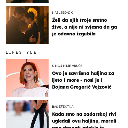
NASLJEDNIK
Želi da njih troje sretno
žive, a nije ni svjesna da ga
je odavno izgubila
LIFESTYLE
U NOJ NIJE VRUĆE
Ovo je savršena haljina za
ljeto i more - nosi je i
Bojana Gregorić Vejzović
BAŠ EFEKTNA
Kada smo na zadarskoj rivi
ugledali ovu haljinu, morali
smo doznati odakle je –