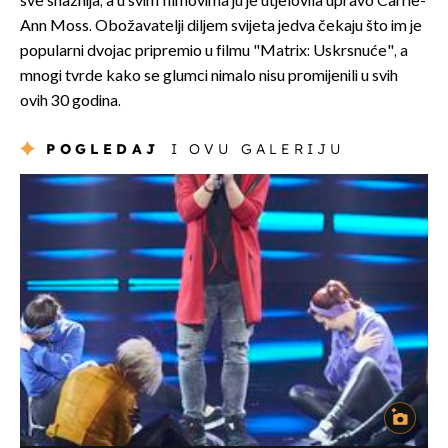
sve snažnija, a u svim filmovima ju je utjelovila upravo Carrie-
Ann Moss. Obožavatelji diljem svijeta jedva čekaju što im je
popularni dvojac pripremio u filmu "Matrix: Uskrsnuće", a
mnogi tvrde kako se glumci nimalo nisu promijenili u svih
ovih 30 godina.
POGLEDAJ
I OVU GALERIJU