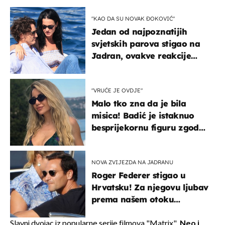
"KAO DA SU NOVAK ĐOKOVIĆ"
Jedan od najpoznatijih
svjetskih parova stigao na
Jadran, ovakve reakcije
vjerojatno nisu očekivali
"VRUĆE JE OVDJE"
Malo tko zna da je bila
misica! Badić je istaknuo
besprijekornu figuru zgodne
voditeljice
NOVA ZVIJEZDA NA JADRANU
Roger Federer stigao u
Hrvatsku! Za njegovu ljubav
prema našem otoku
zaslužan je jedan poznati
Hrvat
Slavni dvojac iz popularne serije filmova "Matrix",
Neo i