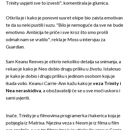
Trinity uspjeti sve to izvesti", komentirala je glumica.
Otkrila je i kako je ponovni susret ekipe bio zaista emotivan
te da su neki pustili i suzu. "Bilo je nemoguće da sve ne bude
emotivno. Ambicija te priče i sve kroz što smo prošli
odmah nam se vratilo", rekla je Moss u intervjuu za
Guardian.
Sam Keanu Reeves je otkrio nekoliko detalja sa snimanja, a
rekao je kako je Neo dobio drugu priliku u životu. Istaknuo
je kako je dobio i drugu priliku s jedinom osobom koju je
ikada volio. Keanu i Carrie-Ann kažu kako je
veza Trinity i
Nea neraskidiva
, a obožavatelji će se u sve moći uskoro i
sami uvjeriti.
Inače, Trinity je u filmovima programerka i hakerica koja je
pobjegla iz Matrixa. Njezina veza s Neom je iz filma u film