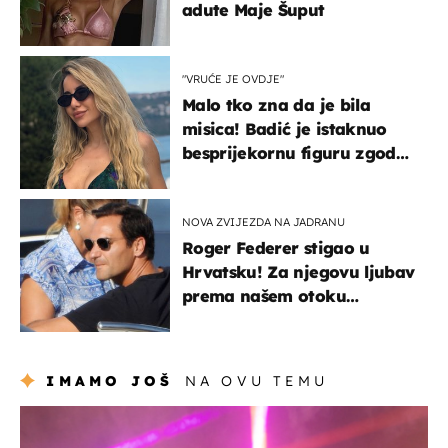
adute Maje Šuput
"VRUĆE JE OVDJE"
Malo tko zna da je bila
misica! Badić je istaknuo
besprijekornu figuru zgodne
voditeljice
NOVA ZVIJEZDA NA JADRANU
Roger Federer stigao u
Hrvatsku! Za njegovu ljubav
prema našem otoku
zaslužan je jedan poznati
Hrvat
IMAMO JOŠ
NA OVU TEMU
kultura & zabava