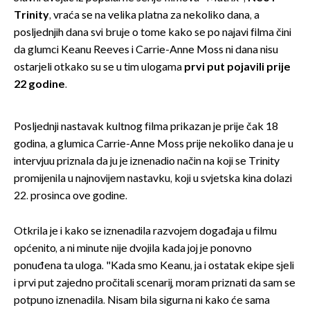
Trinity
, vraća se na velika platna za nekoliko dana, a
posljednjih dana svi bruje o tome kako se po najavi filma čini
da glumci Keanu Reeves i Carrie-Anne Moss ni dana nisu
ostarjeli otkako su se u tim ulogama
prvi put pojavili prije
22 godine
.
Posljednji nastavak kultnog filma prikazan je prije čak 18
godina, a glumica Carrie-Anne Moss prije nekoliko dana je u
intervjuu priznala da ju je iznenadio način na koji se Trinity
promijenila u najnovijem nastavku, koji u svjetska kina dolazi
22. prosinca ove godine.
Otkrila je i kako se iznenadila razvojem događaja u filmu
općenito, a ni minute nije dvojila kada joj je ponovno
ponuđena ta uloga. "Kada smo Keanu, ja i ostatak ekipe sjeli
i prvi put zajedno pročitali scenarij, moram priznati da sam se
potpuno iznenadila. Nisam bila sigurna ni kako će sama