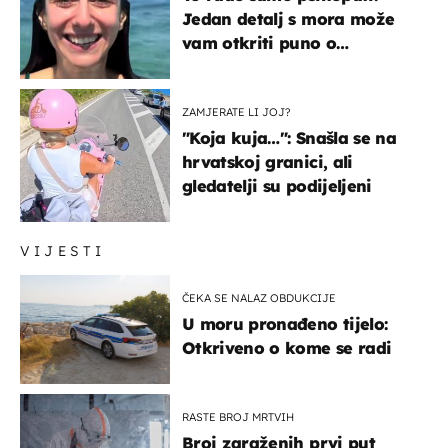
Jedan detalj s mora može
vam otkriti puno o
prijateljima
ZAMJERATE LI JOJ?
"Koja kuja…": Snašla se na
hrvatskoj granici, ali
gledatelji su podijeljeni
VIJESTI
ČEKA SE NALAZ OBDUKCIJE
U moru pronađeno tijelo:
Otkriveno o kome se radi
RASTE BROJ MRTVIH
Broj zaraženih prvi put