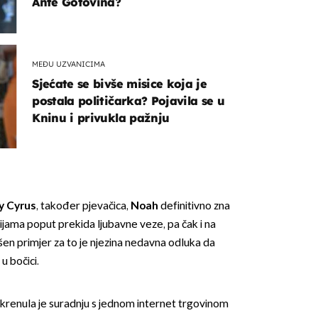
Ante Gotovina?
MEĐU UZVANICIMA
Sjećate se bivše misice koja je
postala političarka? Pojavila se u
Kninu i privukla pažnju
y Cyrus
, također pjevačica,
Noah
definitivno zna
cijama poput prekida ljubavne veze, pa čak i na
vršen primjer za to je njezina nedavna odluka da
u bočici.
renula je suradnju s jednom internet trgovinom