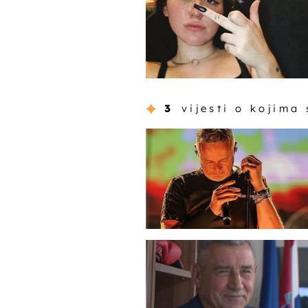
3
vijesti o kojima