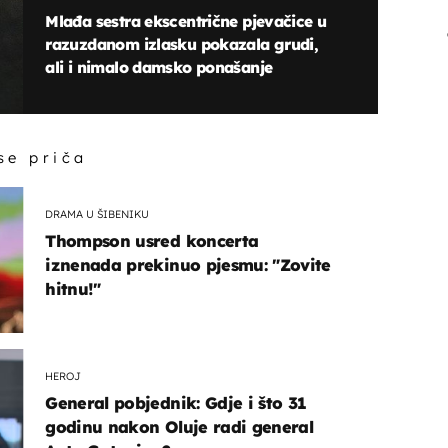
Mlađa sestra ekscentrične pjevačice u
razuzdanom izlasku pokazala grudi,
ali i nimalo damsko ponašanje
 se priča
DRAMA U ŠIBENIKU
Thompson usred koncerta
iznenada prekinuo pjesmu: "Zovite
hitnu!"
HEROJ
General pobjednik: Gdje i što 31
godinu nakon Oluje radi general