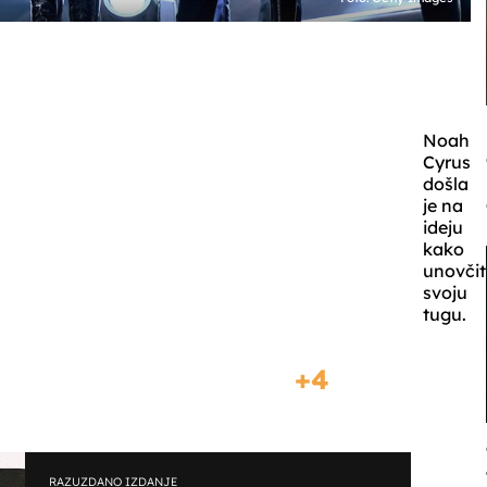
Noah
Cyrus
došla
je na
ideju
kako
unovčit
svoju
tugu.
4
RAZUZDANO IZDANJE