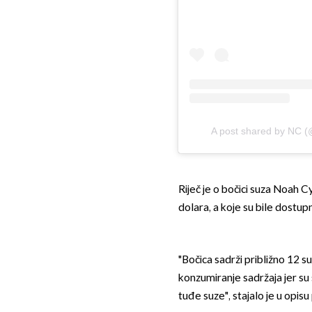
A post shared by NC 
Riječ je o bočici suza Noah Cy
dolara, a koje su bile dostupn
"Bočica sadrži približno 12 
konzumiranje sadržaja jer su 
tuđe suze", stajalo je u opisu