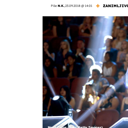
ZANIMLJIV
Piše
N.K.
,
23.09.2018 @ 14:01
Noah Cyrus (Foto: Getty Images)