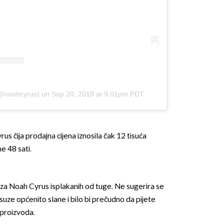
(@noahcyrus)
on
Sep 20, 2018 at 9:01pm PDT
rus čija prodajna cijena iznosila čak 12 tisuća
e 48 sati.
suza Noah Cyrus isplakanih od tuge. Ne sugerira se
suze općenito slane i bilo bi prečudno da pijete
 proizvoda.