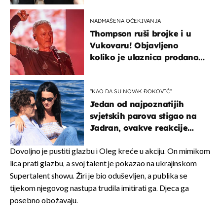
kotača
NADMAŠENA OČEKIVANJA
Thompson ruši brojke i u
Vukovaru! Objavljeno
koliko je ulaznica prodano
u kratkom vremenu
"KAO DA SU NOVAK ĐOKOVIĆ"
Jedan od najpoznatijih
svjetskih parova stigao na
Jadran, ovakve reakcije
vjerojatno nisu očekivali
Dovoljno je pustiti glazbu i Oleg kreće u akciju. On mimikom
lica prati glazbu, a svoj talent je pokazao na ukrajinskom
Supertalent showu. Žiri je bio oduševljen, a publika se
tijekom njegovog nastupa trudila imitirati ga. Djeca ga
posebno obožavaju.