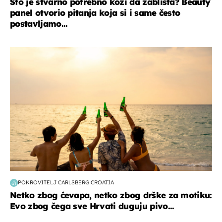
Što je stvarno potrebno koži da zablista? Beauty
panel otvorio pitanja koja si i same često
postavljamo...
zanimljivosti
POKROVITELJ CARLSBERG CROATIA
Netko zbog ćevapa, netko zbog drške za motiku:
Evo zbog čega sve Hrvati duguju pivo...