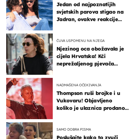
Jedan od najpoznatijih
svjetskih parova stigao na
Jadran, ovakve reakcije
vjerojatno nisu očekivali
ČUVA USPOMENU NA NJEGA
Njezinog oca obožavala je
cijela Hrvatska! Kći
neprežaljenog pjevača
projurila špicom na dva
kotača
NADMAŠENA OČEKIVANJA
Thompson ruši brojke i u
Vukovaru! Objavljeno
koliko je ulaznica prodano
u kratkom vremenu
SAMO DOBRA PISMA
Poslušajte kako to zvuči