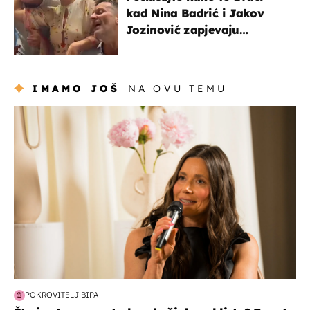
kad Nina Badrić i Jakov
Jozinović zapjevaju
Oliverov hit!
IMAMO JOŠ
NA OVU TEMU
moda & ljepota
POKROVITELJ BIPA