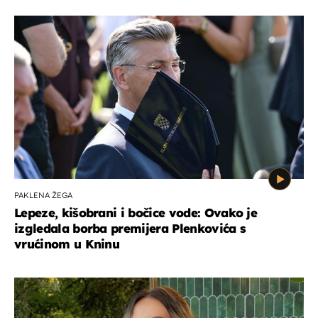
PAKLENA ŽEGA
Lepeze, kišobrani i bočice vode: Ovako je
izgledala borba premijera Plenkovića s
vrućinom u Kninu