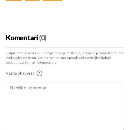
Komentari
(0)
Uključite se u raspravu – podijelite svoje mišljenje, postavite pitanja ili ponudite
svoj pogled na temu. Vaš komentar može potaknuti zanimljiv dijalog i
obogatiti zajednicu našeg portala.
Važna obavijest
!