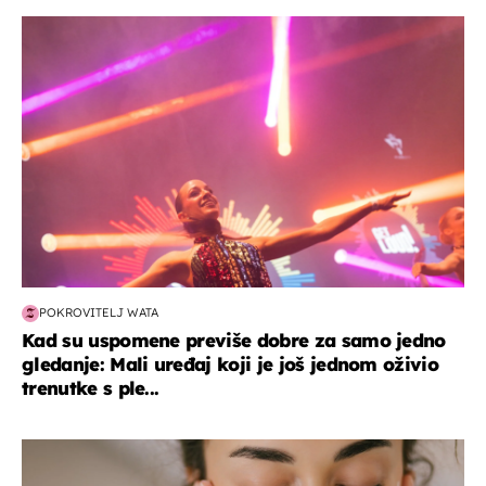
kultura & zabava
POKROVITELJ WATA
Kad su uspomene previše dobre za samo jedno
gledanje: Mali uređaj koji je još jednom oživio
trenutke s ple...
moda & ljepota