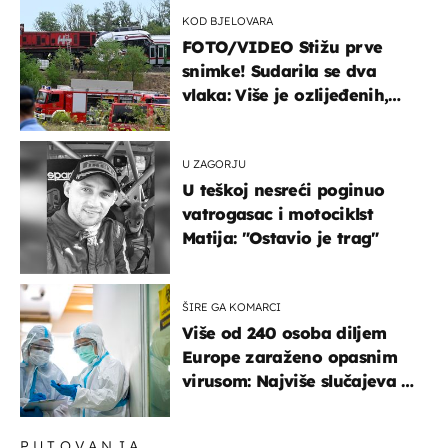
KOD BJELOVARA
FOTO/VIDEO Stižu prve
snimke! Sudarila se dva
vlaka: Više je ozlijeđenih,
hitne službe na terenu
U ZAGORJU
U teškoj nesreći poginuo
vatrogasac i motociklst
Matija: "Ostavio je trag"
ŠIRE GA KOMARCI
Više od 240 osoba diljem
Europe zaraženo opasnim
virusom: Najviše slučajeva u
našem susjedstvu
PUTOVANJA