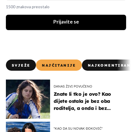
1500 znakova preostalo
Prijavite se
SVJEŽE
NAJČITANIJE
NAJKOMENTIRAN
DANAS ŽIVI POVUČENO
Znate li tko je ovo? Kao
dijete ostala je bez oba
roditelja, a onda i bez
milijuna koje je trebala
naslijediti
"KAO DA SU NOVAK ĐOKOVIĆ"