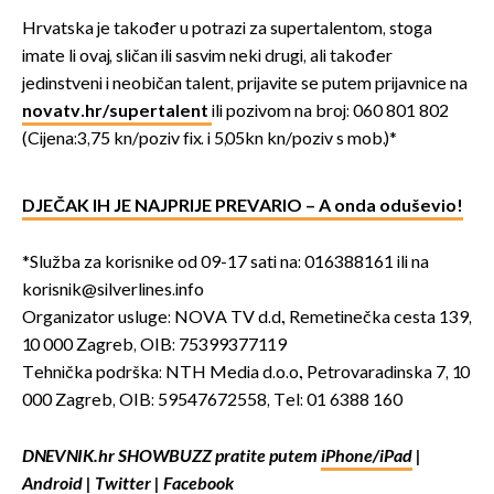
Hrvatska je također u potrazi za supertalentom, stoga
imate li ovaj, sličan ili sasvim neki drugi, ali također
jedinstveni i neobičan talent, prijavite se putem prijavnice na
novatv.hr/supertalent
ili pozivom na broj: 060 801 802
(Cijena:3,75 kn/poziv fix. i 5,05kn kn/poziv s mob.)*
DJEČAK IH JE NAJPRIJE PREVARIO – A onda oduševio!
*Služba za korisnike od 09-17 sati na: 016388161 ili na
korisnik@silverlines.info
Organizator usluge: NOVA TV d.d., Remetinečka cesta 139,
10 000 Zagreb, OIB: 75399377119
Tehnička podrška: NTH Media d.o.o., Petrovaradinska 7, 10
000 Zagreb, OIB: 59547672558, Tel: 01 6388 160
DNEVNIK.hr SHOWBUZZ pratite putem
iPhone/iPad
|
Android
|
Twitter
|
Facebook