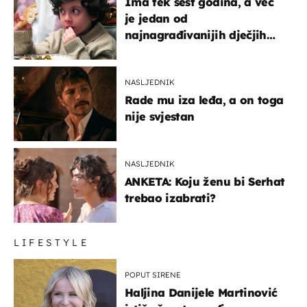
Ima tek šest godina, a već
je jedan od
najnagrađivanijih dječjih
glumaca
NASLJEDNIK
Rade mu iza leđa, a on toga
nije svjestan
NASLJEDNIK
ANKETA: Koju ženu bi Serhat
trebao izabrati?
LIFESTYLE
POPUT SIRENE
Haljina Danijele Martinović