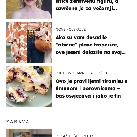
ističe ženstvenu figuru, a
savršena je za večernji
izlazak na moru
NOVE KOLEKCIJE
Ako su vam dosadile
“obične” plave traperice,
ove jeseni dolazite na svoje
- izdvajamo 15 hit modela
PREJEDNOSTAVNO ZA SLOŽITI
Ovo je pravi ljetni tiramisu s
limunom i borovnicama –
baš osvježava i jako je fin
ZABAVA
POKAŽITE ŠTO ZNATE!