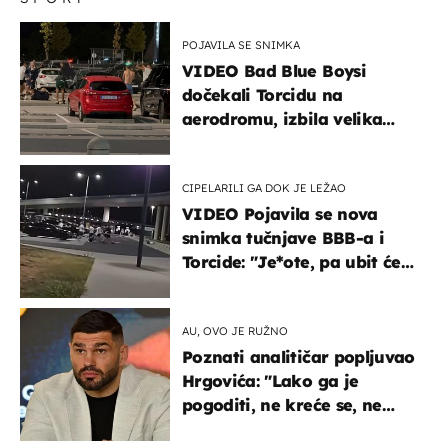
POJAVILA SE SNIMKA
VIDEO Bad Blue Boysi
dočekali Torcidu na
aerodromu, izbila velika
masovna tučnjava
CIPELARILI GA DOK JE LEŽAO
VIDEO Pojavila se nova
snimka tučnjave BBB-a i
Torcide: "Je*ote, pa ubit će
ga!"
AU, OVO JE RUŽNO
Poznati analitičar popljuvao
Hrgovića: "Lako ga je
pogoditi, ne kreće se, ne
koristi noge..."