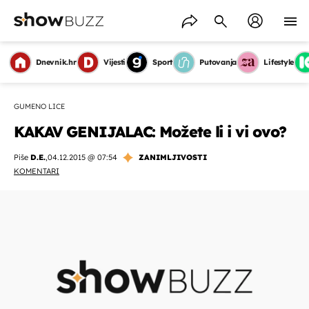
Dnevnik.hr
Vijesti
Sport
Putovanja
Lifestyle
GUMENO LICE
KAKAV GENIJALAC: Možete li i vi ovo?
Piše
D.E.
,
04.12.2015 @ 07:54
ZANIMLJIVOSTI
KOMENTARI
OMOGUĆI OBAVIJESTI