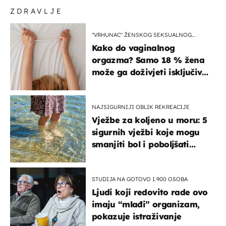
ZDRAVLJE
"VRHUNAC" ŽENSKOG SEKSUALNOG
ISKUSTVA
Kako do vaginalnog
orgazma? Samo 18 % žena
može ga doživjeti isključivo
na ovaj način
NAJSIGURNIJI OBLIK REKREACIJE
Vježbe za koljeno u moru: 5
sigurnih vježbi koje mogu
smanjiti bol i poboljšati
pokretljivost
STUDIJA NA GOTOVO 1.900 OSOBA
Ljudi koji redovito rade ovo
imaju “mlađi” organizam,
pokazuje istraživanje