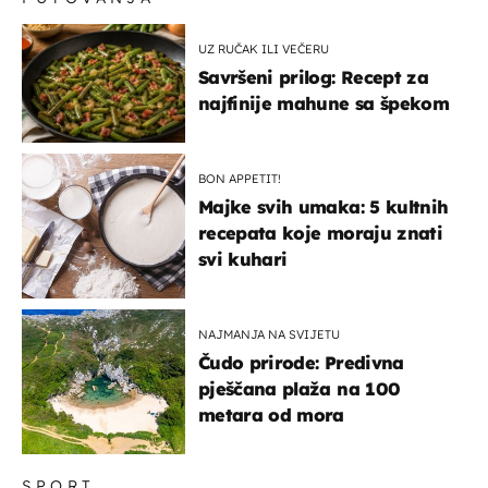
UZ RUČAK ILI VEČERU
Savršeni prilog: Recept za
najfinije mahune sa špekom
BON APPETIT!
Majke svih umaka: 5 kultnih
recepata koje moraju znati
svi kuhari
NAJMANJA NA SVIJETU
Čudo prirode: Predivna
pješčana plaža na 100
metara od mora
SPORT