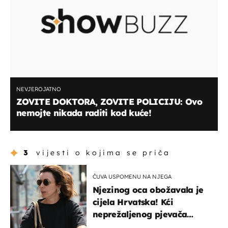
NEVJEROJATNO
ZOVITE DOKTORA, ZOVITE POLICIJU: Ovo
nemojte nikada raditi kod kuće!
3
vijesti o kojima se priča
ČUVA USPOMENU NA NJEGA
Njezinog oca obožavala je
cijela Hrvatska! Kći
neprežaljenog pjevača
projurila špicom na dva