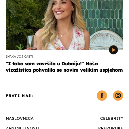
SVAKA JOJ ČAST!
"I tako sam završila u Dubaiju!" Naša
vizažistica pohvalila se novim velikim uspjehom
PRATI NAS:
NASLOVNICA
CELEBRITY
ZANIMLJIVOSTI
PREPORUKE