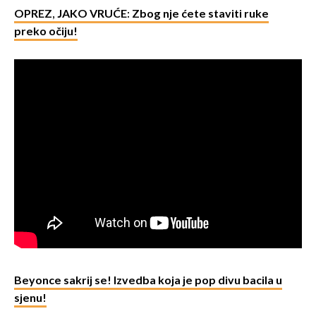
OPREZ, JAKO VRUĆE: Zbog nje ćete staviti ruke
preko očiju!
Beyonce sakrij se! Izvedba koja je pop divu bacila u
sjenu!