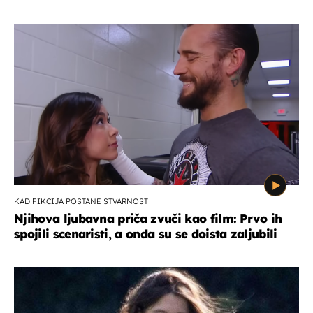
KAD FIKCIJA POSTANE STVARNOST
Njihova ljubavna priča zvuči kao film: Prvo ih
spojili scenaristi, a onda su se doista zaljubili