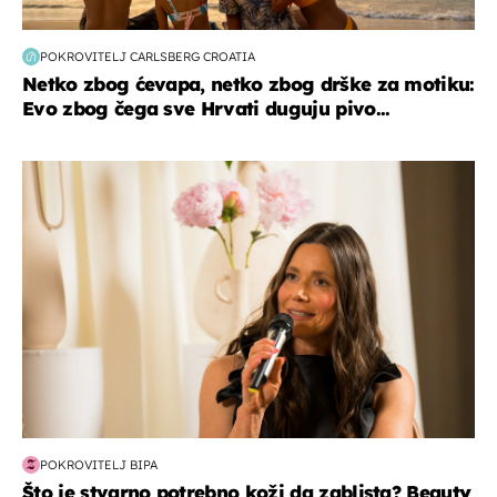
POKROVITELJ CARLSBERG CROATIA
Netko zbog ćevapa, netko zbog drške za motiku:
Evo zbog čega sve Hrvati duguju pivo...
moda & ljepota
POKROVITELJ BIPA
Što je stvarno potrebno koži da zablista? Beauty