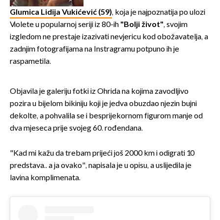
Oliverov hit!
Glumica Lidija Vukićević (59)
, koja je najpoznatija po ulozi
Violete u popularnoj seriji iz 80-ih
"Bolji život"
, svojim
izgledom ne prestaje izazivati nevjericu kod obožavatelja, a
zadnjim fotografijama na Instragramu potpuno ih je
raspametila.
Objavila je galeriju fotki iz Ohrida na kojima zavodljivo
pozira u bijelom bikiniju koji je jedva obuzdao njezin bujni
dekolte, a pohvalila se i besprijekornom figurom manje od
dva mjeseca prije svojeg 60. rođendana.
"Kad mi kažu da trebam prijeći još 2000 km i odigrati 10
predstava.. a ja ovako", napisala je u opisu, a uslijedila je
lavina komplimenata.