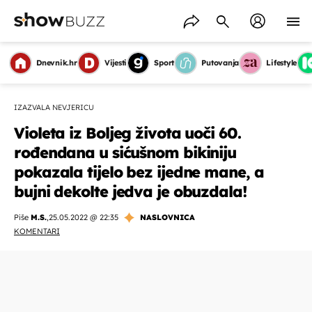
Dnevnik.hr
Vijesti
Sport
Putovanja
Lifestyle
IZAZVALA NEVJERICU
Violeta iz Boljeg života uoči 60.
rođendana u sićušnom bikiniju
pokazala tijelo bez ijedne mane, a
bujni dekolte jedva je obuzdala!
Piše
M.S.
,
25.05.2022 @ 22:35
NASLOVNICA
KOMENTARI
OMOGUĆI OBAVIJESTI