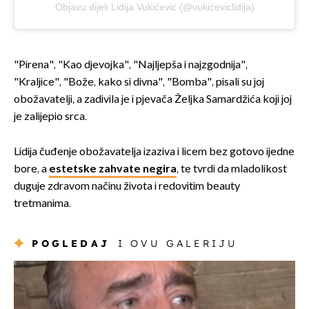
Objavu dijeli Lidija Vukićević (@vukiceviclidija)
"Pirena", "Kao djevojka", "Najljepša i najzgodnija",
"Kraljice", "Bože, kako si divna", "Bomba", pisali su joj
obožavatelji, a zadivila je i pjevača Željka Samardžića koji joj
je zalijepio srca.
Lidija čuđenje obožavatelja izaziva i licem bez gotovo ijedne
bore, a
estetske zahvate negira
, te tvrdi da mladolikost
duguje zdravom načinu života i redovitim beauty
tretmanima.
POGLEDAJ
I OVU GALERIJU