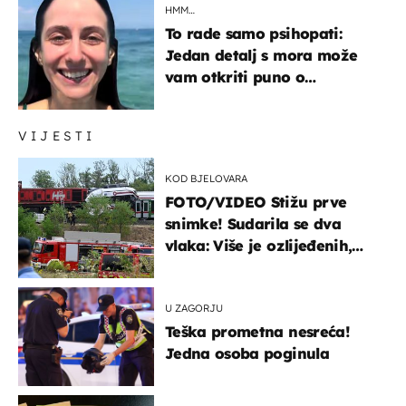
HMM…
To rade samo psihopati:
Jedan detalj s mora može
vam otkriti puno o
prijateljima
VIJESTI
KOD BJELOVARA
FOTO/VIDEO Stižu prve
snimke! Sudarila se dva
vlaka: Više je ozlijeđenih,
hitne službe na terenu
U ZAGORJU
Teška prometna nesreća!
Jedna osoba poginula