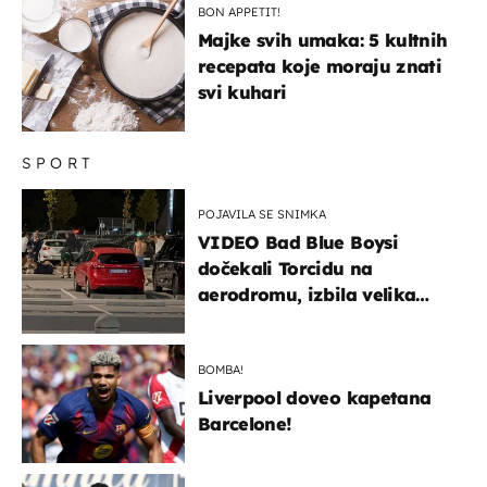
BON APPETIT!
Majke svih umaka: 5 kultnih
recepata koje moraju znati
svi kuhari
SPORT
POJAVILA SE SNIMKA
VIDEO Bad Blue Boysi
dočekali Torcidu na
aerodromu, izbila velika
masovna tučnjava
BOMBA!
Liverpool doveo kapetana
Barcelone!