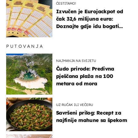
ČESTITAMO!
Izvučen je Eurojackpot od
čak 32,6 milijuna eura:
Doznajte gdje idu bogati
dobitci u Hrvatskoj
PUTOVANJA
NAJMANJA NA SVIJETU
Čudo prirode: Predivna
pješčana plaža na 100
metara od mora
UZ RUČAK ILI VEČERU
Savršeni prilog: Recept za
najfinije mahune sa špekom