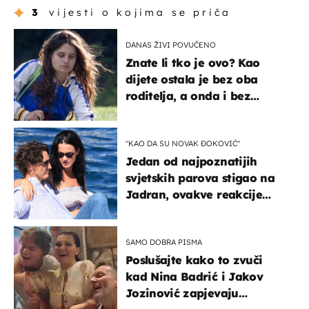
3
vijesti o kojima se priča
DANAS ŽIVI POVUČENO
Znate li tko je ovo? Kao
dijete ostala je bez oba
roditelja, a onda i bez
milijuna koje je trebala
naslijediti
"KAO DA SU NOVAK ĐOKOVIĆ"
Jedan od najpoznatijih
svjetskih parova stigao na
Jadran, ovakve reakcije
vjerojatno nisu očekivali
SAMO DOBRA PISMA
Poslušajte kako to zvuči
kad Nina Badrić i Jakov
Jozinović zapjevaju