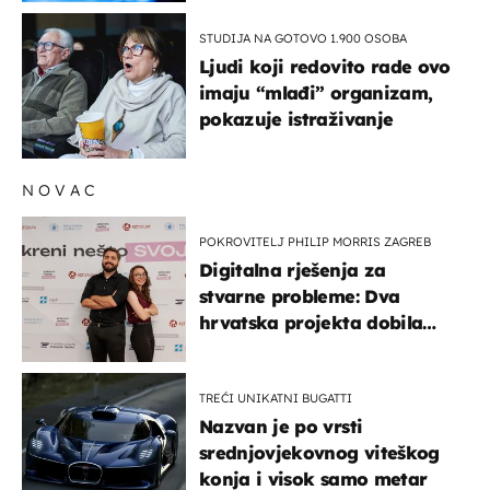
STUDIJA NA GOTOVO 1.900 OSOBA
Ljudi koji redovito rade ovo
imaju “mlađi” organizam,
pokazuje istraživanje
NOVAC
POKROVITELJ PHILIP MORRIS ZAGREB
Digitalna rješenja za
stvarne probleme: Dva
hrvatska projekta dobila
potporu za razvoj
TREĆI UNIKATNI BUGATTI
Nazvan je po vrsti
srednjovjekovnog viteškog
konja i visok samo metar