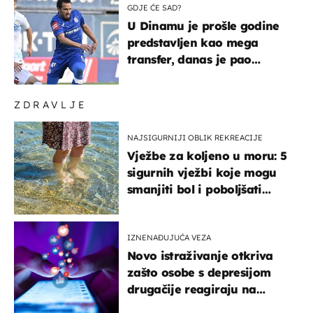
GDJE ĆE SAD?
U Dinamu je prošle godine
predstavljen kao mega
transfer, danas je pao
najniže u karijeri
ZDRAVLJE
NAJSIGURNIJI OBLIK REKREACIJE
Vježbe za koljeno u moru: 5
sigurnih vježbi koje mogu
smanjiti bol i poboljšati
pokretljivost
IZNENAĐUJUĆA VEZA
Novo istraživanje otkriva
zašto osobe s depresijom
drugačije reagiraju na
lajkove