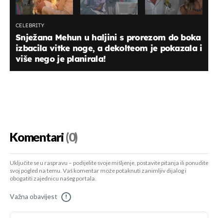
CELEBRITY
Snježana Mehun u haljini s prorezom do boka
izbacila vitke noge, a dekolteom je pokazala i
više nego je planirala!
Komentari
(0)
Uključite se u raspravu – podijelite svoje mišljenje, postavite pitanja ili ponudite
svoj pogled na temu. Vaš komentar može potaknuti zanimljiv dijalog i
obogatiti zajednicu našeg portala.
Važna obavijest
!