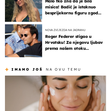
Malo tko zna da je bila
misica! Badić je istaknuo
besprijekornu figuru zgodne
voditeljice
NOVA ZVIJEZDA NA JADRANU
Roger Federer stigao u
Hrvatsku! Za njegovu ljubav
prema našem otoku
zaslužan je jedan poznati
Hrvat
IMAMO JOŠ
NA OVU TEMU
moda & ljepota