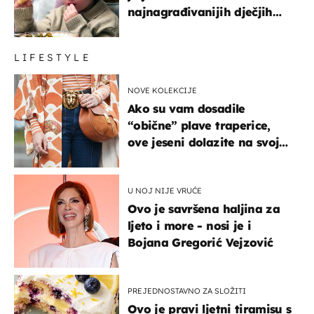
najnagrađivanijih dječjih
glumaca
LIFESTYLE
NOVE KOLEKCIJE
Ako su vam dosadile
“obične” plave traperice,
ove jeseni dolazite na svoje
- izdvajamo 15 hit modela
U NOJ NIJE VRUĆE
Ovo je savršena haljina za
ljeto i more - nosi je i
Bojana Gregorić Vejzović
PREJEDNOSTAVNO ZA SLOŽITI
Ovo je pravi ljetni tiramisu s