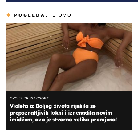
POGLEDAJ
I OVO
OVO JE DRUGA OSOBA!
Violeta iz Boljeg života riješila se
prepoznatljivih lokni i iznenadila novim
imidžem, ovo je stvarno velika promjena!