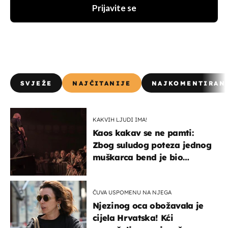
Prijavite se
SVJEŽE
NAJČITANIJE
NAJKOMENTIRAN
KAKVIH LJUDI IMA!
Kaos kakav se ne pamti:
Zbog suludog poteza jednog
muškarca bend je bio
prisiljen prekinuti nastup
ČUVA USPOMENU NA NJEGA
Njezinog oca obožavala je
cijela Hrvatska! Kći