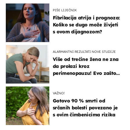
PIŠE LIJEČNIK
Fibrilacija atrija i prognoza:
Koliko se dugo može živjeti
s ovom dijagnozom?
ALARMANTNI REZULTATI NOVE STUDIJE
Više od trećine žena ne zna
da prolazi kroz
perimenopauzu! Evo zašto
su simptomi toliko
zbunjujući
VAŽNO!
Gotovo 90 % smrti od
srčanih bolesti povezano je
s ovim čimbenicima rizika