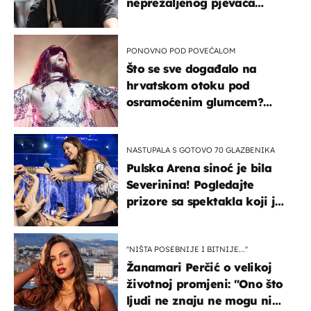
neprežaljenog pjevača
projurila špicom na dva
kotača
PONOVNO POD POVEĆALOM
Što se sve događalo na
hrvatskom otoku pod
osramoćenim glumcem?
Bizarni prizori i danas
izazivaju nevjericu
NASTUPALA S GOTOVO 70 GLAZBENIKA
Pulska Arena sinoć je bila
Severinina! Pogledajte
prizore sa spektakla koji je
rasprodan mjesec dana
ranije
''NIŠTA POSEBNIJE I BITNIJE...''
Žanamari Perčić o velikoj
životnoj promjeni: "Ono što
ljudi ne znaju ne mogu ni