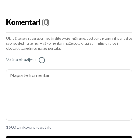
Komentari
(0)
Uključite se u raspravu – podijelite svoje mišljenje, postavite pitanja ili ponudite
svoj pogled na temu. Vaš komentar može potaknuti zanimljiv dijalog i
obogatiti zajednicu našeg portala.
Važna obavijest
!
1500 znakova preostalo