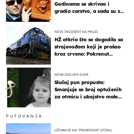
Godinama se skrivao i
gradio carstvo, a sada su za
njegovo izručenje naručili
posebno vozilo
NOVI INCIDENT NA PRUZI
HŽ otkrio što se dogodilo sa
strojovođom koji je prošao
kroz crveno: Pokrenut
inspekcijski nadzor
NOVA ODLUKA SUDA
Slučaj pun propusta:
Smanjuje se broj optuženih
za otmicu i ubojstvo male
Danke
PUTOVANJA
UŽIVANJE NA "PRIVATNOM" OTOKU