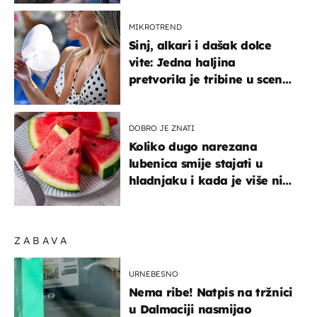
MIKROTREND
Sinj, alkari i dašak dolce
vite: Jedna haljina
pretvorila je tribine u scenu
iz talijanskog filma
DOBRO JE ZNATI
Koliko dugo narezana
lubenica smije stajati u
hladnjaku i kada je više nije
sigurno jesti?
ZABAVA
URNEBESNO
Nema ribe! Natpis na tržnici
u Dalmaciji nasmijao