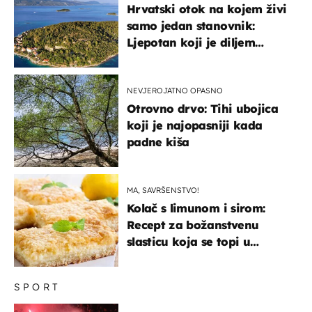
Hrvatski otok na kojem živi
samo jedan stanovnik:
Ljepotan koji je diljem
svijeta poznat po svojem
"bijelom zlatu"
NEVJEROJATNO OPASNO
Otrovno drvo: Tihi ubojica
koji je najopasniji kada
padne kiša
MA, SAVRŠENSTVO!
Kolač s limunom i sirom:
Recept za božanstvenu
slasticu koja se topi u
ustima
SPORT