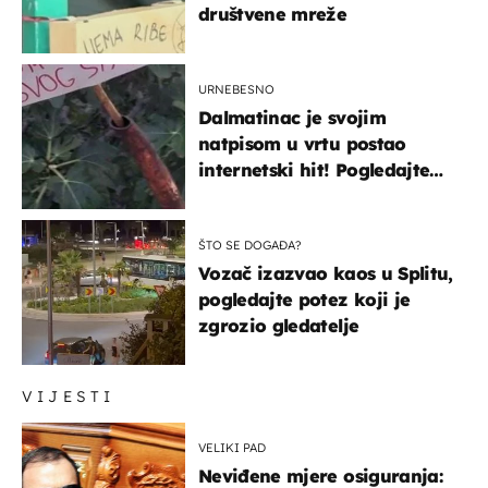
društvene mreže
URNEBESNO
Dalmatinac je svojim
natpisom u vrtu postao
internetski hit! Pogledajte
što je napisao
ŠTO SE DOGAĐA?
Vozač izazvao kaos u Splitu,
pogledajte potez koji je
zgrozio gledatelje
VIJESTI
VELIKI PAD
Neviđene mjere osiguranja: