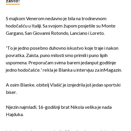
zašto!
S majkom Venerom nedavno je bila na trodnevnom
hodočašću u Italiji. Sa svojom župom posjetile su Monte
Gargano, San Giovanni Rotondo, Lanciano i Loreto.
'To je jedno posebno duhovno iskustvo koje traje i nakon
povratka. Zaista, puno milosti smo primili i puno lipih
uspomena. Preporučam svima barem jedanput godišnje
jedno hodočašće.' rekla je Blanka u intervjuu za inMagazin.
A osim Blanke, obitelj Vlašić je iznjedrila još jedan sportski
biser.
Njezin najmlađi, 16-godišnji brat Nikola velika je nada
Hajduka.