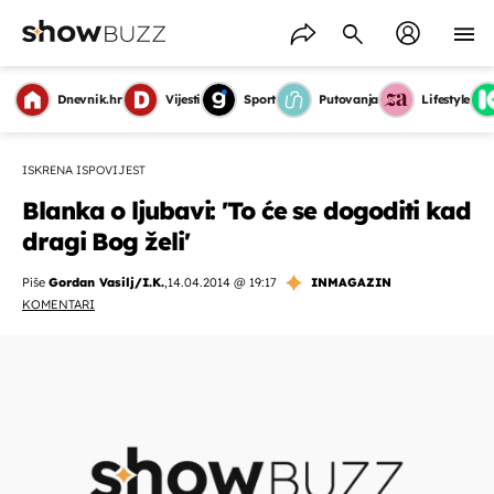
Dnevnik.hr
Vijesti
Sport
Putovanja
Lifestyle
ISKRENA ISPOVIJEST
Blanka o ljubavi: 'To će se dogoditi kad
dragi Bog želi'
Piše
Gordan Vasilj/I.K.
,
14.04.2014 @ 19:17
INMAGAZIN
KOMENTARI
OMOGUĆI OBAVIJESTI