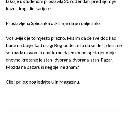
Iako je u studenom proslavila 30 rođendan, pred njom je
kaže, drugi dio karijere.
Proslavljena Splićanka otkrila je da je i dalje solo .
'Još uvijek je to mjesto prazno. Mislim da će sve doć kad
bude najbolje, kad dragi Bog bude želio da se desi, desit će
se, mada u ovom trenutku ne dajem puno opcija jer moje
dnevno kretanje je stan- dvorana, dvorana-stan-Pazar.
Možda na pazaru ili negdje, ne znam.'
Cijeli prilog pogledajte u In Magazinu.