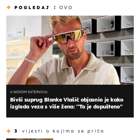
POGLEDAJ
I OVO
U NOVOM INTERVJUU
Bivši suprug Blanke Vlašić objasnio je kako
izgleda veza s više žena: ''To je dopušteno''
3
vijesti o kojima se priča