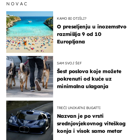
NOVAC
KAMO BI OTIŠLI?
O preseljenju u inozemstvo
razmišlja 9 od 10
Europljana
SAM SVOJ ŠEF
Šest poslova koje možete
pokrenuti od kuće uz
minimalna ulaganja
TREĆI UNIKATNI BUGATTI
Nazvan je po vrsti
srednjovjekovnog viteškog
konja i visok samo metar