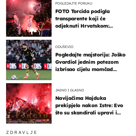
POGLEDAJTE PORUKU
FOTO Torcida podigla
transparente koji će
odjeknuti Hrvatskom:
Prozvali "moralne vertikale"
ODUŠEVIO
Pogledajte majstoriju: Joško
Gvardiol jednim potezom
izbrisao cijelu momčad
Atletica
JASNO I GLASNO
Navijačima Hajduka
prekipjelo nakon Istre: Evo
što su skandirali upravi i
predsjedniku Biliću
ZDRAVLJE