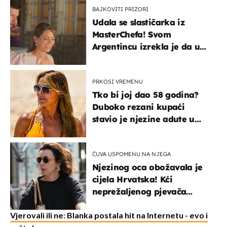
BAJKOVITI PRIZORI
Udala se slastičarka iz
MasterChefa! Svom
Argentincu izrekla je da u
rodnoj Hercegovini
PRKOSI VREMENU
Tko bi joj dao 58 godina?
Duboko rezani kupaći
stavio je njezine adute u
prvi plan
ČUVA USPOMENU NA NJEGA
Njezinog oca obožavala je
cijela Hrvatska! Kći
neprežaljenog pjevača
projurila špicom na dva
kotača
Vjerovali ili ne: Blanka postala hit na Internetu - evo i