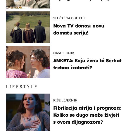
glumaca
SLUČAJNA OBITELJ
Nova TV donosi novu
domaću seriju!
NASLJEDNIK
ANKETA: Koju ženu bi Serhat
trebao izabrati?
LIFESTYLE
PIŠE LIJEČNIK
Fibrilacija atrija i prognoza:
Koliko se dugo može živjeti
s ovom dijagnozom?