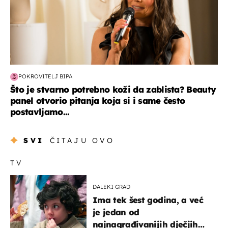
POKROVITELJ BIPA
Što je stvarno potrebno koži da zablista? Beauty
panel otvorio pitanja koja si i same često
postavljamo...
SVI
ČITAJU OVO
TV
DALEKI GRAD
Ima tek šest godina, a već
je jedan od
najnagrađivanijih dječjih