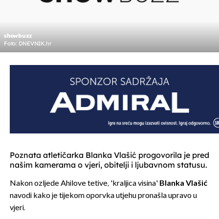
showbuzz
Foto: DNEVNIK.hr
Poznata atletičarka Blanka Vlašić progovorila je pred
našim kamerama o vjeri, obitelji i ljubavnom statusu.
Nakon ozljede Ahilove tetive, 'kraljica visina'
Blanka Vlašić
navodi kako je tijekom oporvka utjehu pronašla upravo u
vjeri.