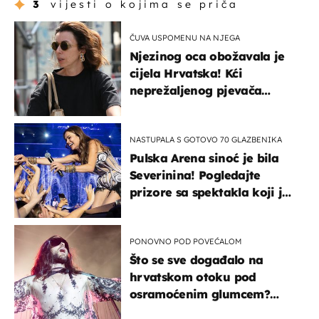
3
vijesti o kojima se priča
ČUVA USPOMENU NA NJEGA
Njezinog oca obožavala je
cijela Hrvatska! Kći
neprežaljenog pjevača
projurila špicom na dva
kotača
NASTUPALA S GOTOVO 70 GLAZBENIKA
Pulska Arena sinoć je bila
Severinina! Pogledajte
prizore sa spektakla koji je
rasprodan mjesec dana
ranije
PONOVNO POD POVEĆALOM
Što se sve događalo na
hrvatskom otoku pod
osramoćenim glumcem?
Bizarni prizori i danas