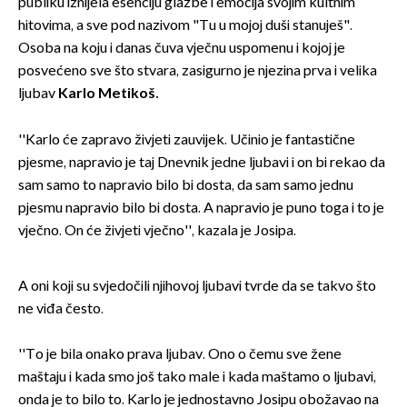
publiku iznijela esenciju glazbe i emocija svojim kultnim
hitovima, a sve pod nazivom "Tu u mojoj duši stanuješ".
Osoba na koju i danas čuva vječnu uspomenu i kojoj je
posvećeno sve što stvara, zasigurno je njezina prva i velika
ljubav
Karlo Metikoš.
''Karlo će zapravo živjeti zauvijek. Učinio je fantastične
pjesme, napravio je taj Dnevnik jedne ljubavi i on bi rekao da
sam samo to napravio bilo bi dosta, da sam samo jednu
pjesmu napravio bilo bi dosta. A napravio je puno toga i to je
vječno. On će živjeti vječno'', kazala je Josipa.
A oni koji su svjedočili njihovoj ljubavi tvrde da se takvo što
ne viđa često.
''To je bila onako prava ljubav. Ono o čemu sve žene
maštaju i kada smo još tako male i kada maštamo o ljubavi,
onda je to bilo to. Karlo je jednostavno Josipu obožavao na