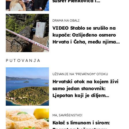
susret Plenkovića i
Milanovića
DRAMA NA OBALI
VIDEO Stablo se srušilo na
kupače: Ozlijeđeno osmero
Hrvata i Čeha, među njima
ima i djece
PUTOVANJA
UŽIVANJE NA "PRIVATNOM" OTOKU
Hrvatski otok na kojem živi
samo jedan stanovnik:
Ljepotan koji je diljem
svijeta poznat po svojem
"bijelom zlatu"
MA, SAVRŠENSTVO!
Kolač s limunom i sirom: