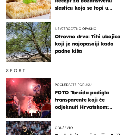
Recept za božanstvenu
slasticu koja se topi u
ustima
NEVJEROJATNO OPASNO
Otrovno drvo: Tihi ubojica
koji je najopasniji kada
padne kiša
SPORT
POGLEDAJTE PORUKU
FOTO Torcida podigla
transparente koji će
odjeknuti Hrvatskom:
Prozvali "moralne vertikale"
ODUŠEVIO