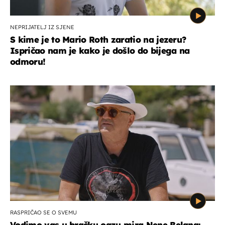
NEPRIJATELJ IZ SJENE
S kime je to Mario Roth zaratio na jezeru?
Ispričao nam je kako je došlo do bijega na
odmoru!
RASPRIČAO SE O SVEMU
Vodimo vas u bračku oazu mira Nene Belana: