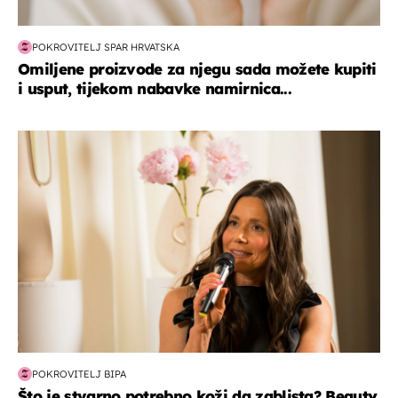
POKROVITELJ SPAR HRVATSKA
Omiljene proizvode za njegu sada možete kupiti
i usput, tijekom nabavke namirnica...
moda & ljepota
POKROVITELJ BIPA
Što je stvarno potrebno koži da zablista? Beauty