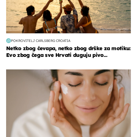
POKROVITELJ CARLSBERG CROATIA
Netko zbog ćevapa, netko zbog drške za motiku:
Evo zbog čega sve Hrvati duguju pivo...
moda & ljepota