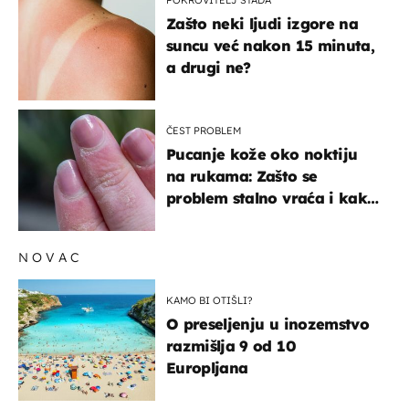
POKROVITELJ STADA
Zašto neki ljudi izgore na
suncu već nakon 15 minuta,
a drugi ne?
ČEST PROBLEM
Pucanje kože oko noktiju
na rukama: Zašto se
problem stalno vraća i kako
ga zaustaviti?
NOVAC
KAMO BI OTIŠLI?
O preseljenju u inozemstvo
razmišlja 9 od 10
Europljana