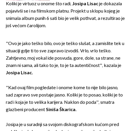
izazivaju nevjericu
Koliki je virtuoz u onome što radi,
Josipa Lisac
je dokazala
pojavivši se i na filmskom platnu. Projekt u sklopu kojeg je
snimala album punih 6 sati bio je velik pothvat, a rezultirao je
još većom čarolijom.
''Ovo je jako teško bilo, ovo je teško slušat, a zamislite tek u
situaciji gdje ti to sve zapravo izvodiš. Vrlo, vrlo teško.
Zahtjevno, moj vokal ide posvuda, gore, dole, sa strane, ne
znam ni sama, ali tako to je, to je ta autentičnost'', kazala je
Josipa Lisac.
''Kad ovaj film pogledate i onome kome to nije bilo jasno,
sad zapravo sve postaje jasno. Koliki je to posao, koliki je to
rad i koja je to velika karijera. Naklon do poda'', smatra
glazbeni producent
Siniša Škarica.
Josipa je u suradnji sa svojom diskografskom kućom pred