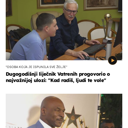
"OSOBA KOJA JE ISPUNILA SVE ŽELJE"
Dugogodišnji liječnik Vatrenih progovorio o
najvažnijoj ulozi: "Kad radiš, ljudi te vole"