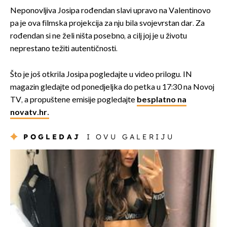
Neponovljiva Josipa rođendan slavi upravo na Valentinovo
pa je ova filmska projekcija za nju bila svojevrstan dar. Za
rođendan si ne želi ništa posebno, a cilj joj je u životu
neprestano težiti autentičnosti.
Što je još otkrila Josipa pogledajte u video prilogu. IN
magazin gledajte od ponedjeljka do petka u 17:30 na Novoj
TV, a propuštene emisije pogledajte
besplatno na
novatv.hr.
POGLEDAJ
I OVU GALERIJU