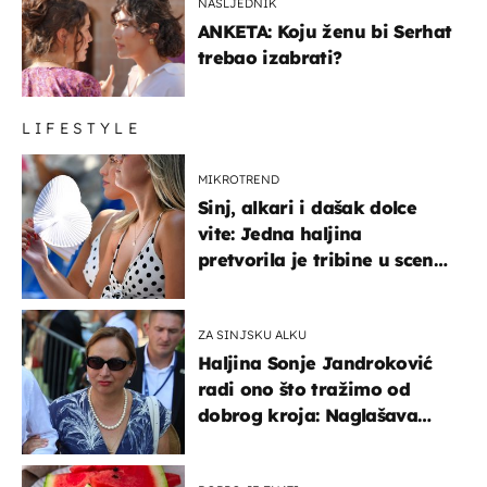
NASLJEDNIK
ANKETA: Koju ženu bi Serhat
trebao izabrati?
LIFESTYLE
MIKROTREND
Sinj, alkari i dašak dolce
vite: Jedna haljina
pretvorila je tribine u scenu
iz talijanskog filma
ZA SINJSKU ALKU
Haljina Sonje Jandroković
radi ono što tražimo od
dobrog kroja: Naglašava
struk, a sada je i na
sniženju