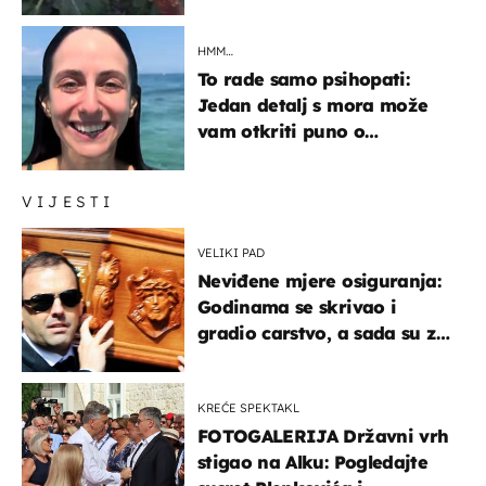
što je napisao
HMM…
To rade samo psihopati:
Jedan detalj s mora može
vam otkriti puno o
prijateljima
VIJESTI
VELIKI PAD
Neviđene mjere osiguranja:
Godinama se skrivao i
gradio carstvo, a sada su za
njegovo izručenje naručili
posebno vozilo
KREĆE SPEKTAKL
FOTOGALERIJA Državni vrh
stigao na Alku: Pogledajte