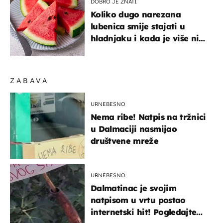
DOBRO JE ZNATI
Koliko dugo narezana
lubenica smije stajati u
hladnjaku i kada je više nije
sigurno jesti?
ZABAVA
URNEBESNO
Nema ribe! Natpis na tržnici
u Dalmaciji nasmijao
društvene mreže
URNEBESNO
Dalmatinac je svojim
natpisom u vrtu postao
internetski hit! Pogledajte