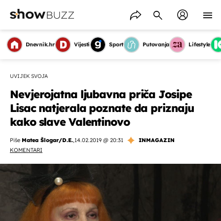
Dnevnik.hr
Vijesti
Sport
Putovanja
Lifestyle
UVIJEK SVOJA
Nevjerojatna ljubavna priča Josipe
Lisac natjerala poznate da priznaju
kako slave Valentinovo
Piše
Matea Šlogar/D.E.
,
14.02.2019 @ 20:31
INMAGAZIN
KOMENTARI
OMOGUĆI OBAVIJESTI