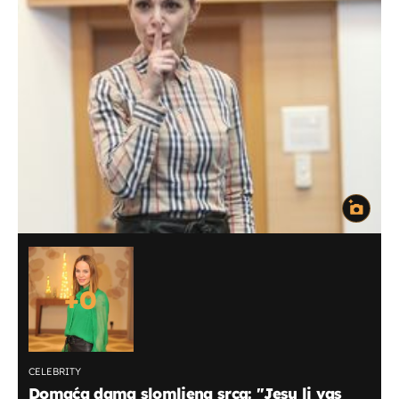
+
0
CELEBRITY
Domaća dama slomljena srca: "Jesu li vas