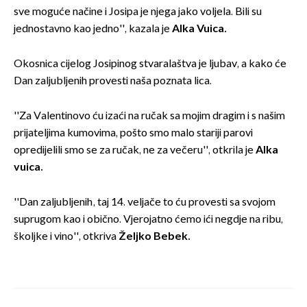
sve moguće načine i Josipa je njega jako voljela. Bili su
jednostavno kao jedno'', kazala je
Alka Vuica.
Okosnica cijelog Josipinog stvaralaštva je ljubav, a kako će
Dan zaljubljenih provesti naša poznata lica.
''Za Valentinovo ću izaći na ručak sa mojim dragim i s našim
prijateljima kumovima, pošto smo malo stariji parovi
opredijelili smo se za ručak, ne za večeru'', otkrila je
Alka
vuica.
''Dan zaljubljenih, taj 14. veljače to ću provesti sa svojom
suprugom kao i obično. Vjerojatno ćemo ići negdje na ribu,
školjke i vino'', otkriva
Željko Bebek.