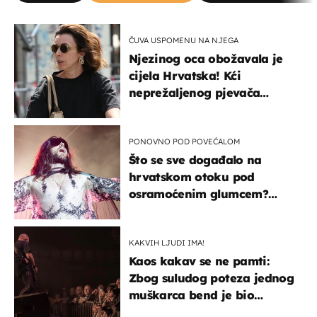
ČUVA USPOMENU NA NJEGA
Njezinog oca obožavala je
cijela Hrvatska! Kći
neprežaljenog pjevača
projurila špicom na dva
kotača
PONOVNO POD POVEĆALOM
Što se sve događalo na
hrvatskom otoku pod
osramoćenim glumcem?
Bizarni prizori i danas
izazivaju nevjericu
KAKVIH LJUDI IMA!
Kaos kakav se ne pamti:
Zbog suludog poteza jednog
muškarca bend je bio
prisiljen prekinuti nastup