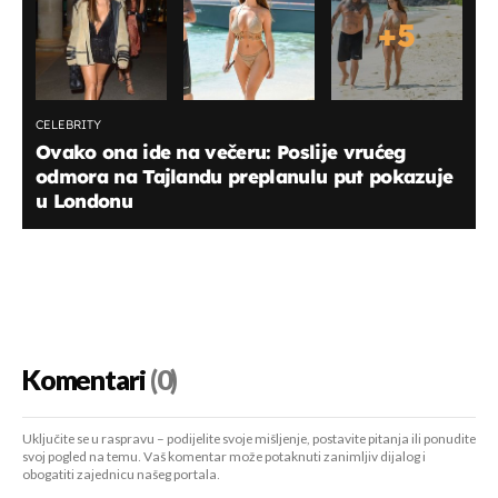
+
5
CELEBRITY
Ovako ona ide na večeru: Poslije vrućeg
odmora na Tajlandu preplanulu put pokazuje
u Londonu
Komentari
(0)
Uključite se u raspravu – podijelite svoje mišljenje, postavite pitanja ili ponudite
svoj pogled na temu. Vaš komentar može potaknuti zanimljiv dijalog i
obogatiti zajednicu našeg portala.