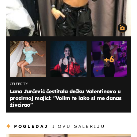
+
6
CELEBRITY
Lana Jurčević čestitala dečku Valentinovo u
prozirnoj majici: "Volim te iako si me danas
živcirao"
POGLEDAJ
I OVU GALERIJU