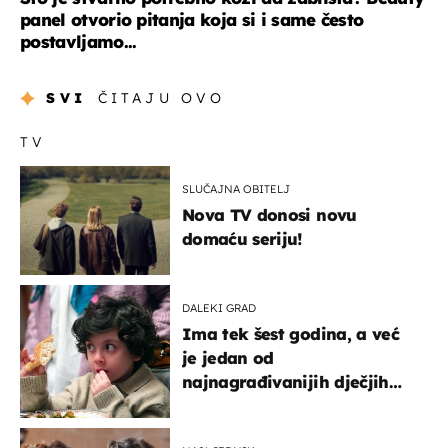
panel otvorio pitanja koja si i same često
postavljamo...
SVI
ČITAJU OVO
TV
SLUČAJNA OBITELJ
Nova TV donosi novu
domaću seriju!
DALEKI GRAD
Ima tek šest godina, a već
je jedan od
najnagrađivanijih dječjih
glumaca