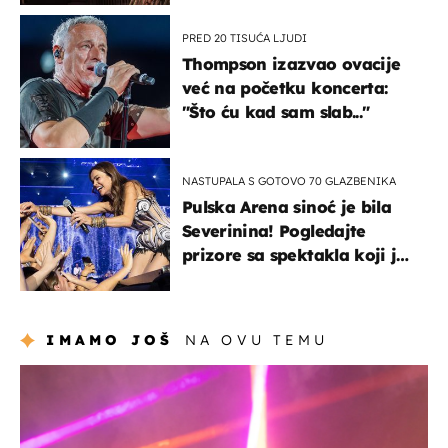
PRED 20 TISUĆA LJUDI
Thompson izazvao ovacije
već na početku koncerta:
"Što ću kad sam slab..."
NASTUPALA S GOTOVO 70 GLAZBENIKA
Pulska Arena sinoć je bila
Severinina! Pogledajte
prizore sa spektakla koji je
rasprodan mjesec dana
ranije
IMAMO JOŠ
NA OVU TEMU
kultura & zabava