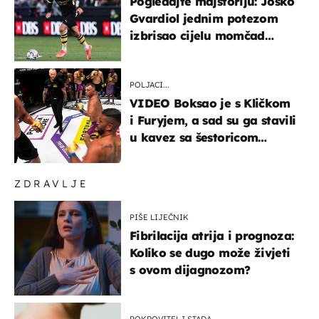
Pogledajte majstoriju: Joško
Gvardiol jednim potezom
izbrisao cijelu momčad
Atletica
POLJACI...
VIDEO Boksao je s Kličkom
i Furyjem, a sad su ga stavili
u kavez sa šestoricom
Roma! Pogledajte kako je
završilo
ZDRAVLJE
PIŠE LIJEČNIK
Fibrilacija atrija i prognoza:
Koliko se dugo može živjeti
s ovom dijagnozom?