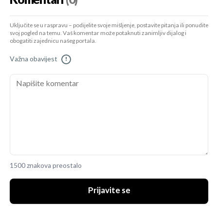
Uključite se u raspravu – podijelite svoje mišljenje, postavite pitanja ili ponudite
svoj pogled na temu. Vaš komentar može potaknuti zanimljiv dijalog i
obogatiti zajednicu našeg portala.
Važna obavijest
!
1500 znakova preostalo
Prijavite se