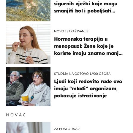
sigurnih vježbi koje mogu
smanjiti bol i poboljšati
pokretljivost
NOVO ISTRAŽIVANJE
Hormonska terapija u
menopauzi: Žene koje je
koriste imaju znatno manji
rizik od ovoga
STUDIJA NA GOTOVO 1.900 OSOBA
Ljudi koji redovito rade ovo
imaju “mlađi” organizam,
pokazuje istraživanje
NOVAC
ZA POSLODAVCE