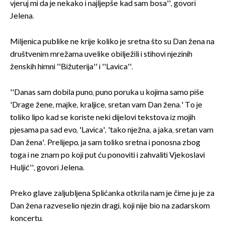
vjeruj mi da je nekako i najljepše kad sam bosa'', govori
Jelena.
Miljenica publike ne krije koliko je sretna što su Dan žena na
društvenim mrežama uvelike obilježili i stihovi njezinih
ženskih himni ''Bižuterija'' i ''Lavica''.
''Danas sam dobila puno, puno poruka u kojima samo piše
'Drage žene, majke, kraljice, sretan vam Dan žena.' To je
toliko lipo kad se koriste neki dijelovi tekstova iz mojih
pjesama pa sad evo, 'Lavica', 'tako nježna, a jaka, sretan vam
Dan žena'. Prelijepo, ja sam toliko sretna i ponosna zbog
toga i ne znam po koji put ću ponoviti i zahvaliti Vjekoslavi
Huljić'', govori Jelena.
Preko glave zaljubljena Splićanka otkrila nam je čime ju je za
Dan žena razveselio njezin dragi, koji nije bio na zadarskom
koncertu.