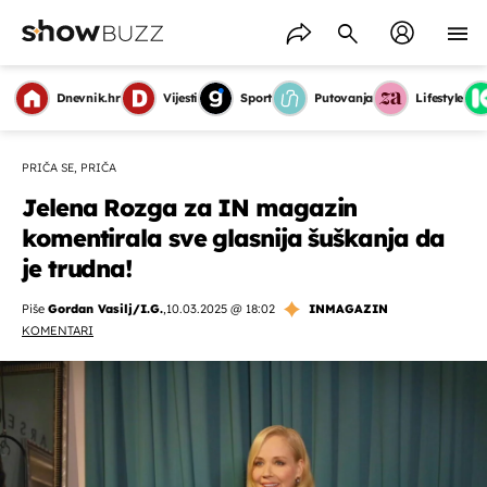
Dnevnik.hr
Vijesti
Sport
Putovanja
Lifestyle
PRIČA SE, PRIČA
Jelena Rozga za IN magazin
komentirala sve glasnija šuškanja da
je trudna!
Piše
Gordan Vasilj/I.G.
,
10.03.2025 @ 18:02
INMAGAZIN
KOMENTARI
OMOGUĆI OBAVIJESTI