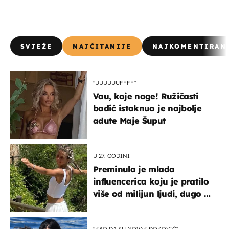
SVJEŽE
NAJČITANIJE
NAJKOMENTIRAN
"UUUUUUFFFF"
Vau, koje noge! Ružičasti
badić istaknuo je najbolje
adute Maje Šuput
U 27. GODINI
Preminula je mlada
influencerica koju je pratilo
više od milijun ljudi, dugo se
borila s opakom bolešću
"KAO DA SU NOVAK ĐOKOVIĆ"