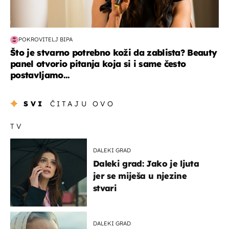
POKROVITELJ BIPA
Što je stvarno potrebno koži da zablista? Beauty
panel otvorio pitanja koja si i same često
postavljamo...
SVI
ČITAJU OVO
TV
DALEKI GRAD
Daleki grad: Jako je ljuta
jer se miješa u njezine
stvari
DALEKI GRAD