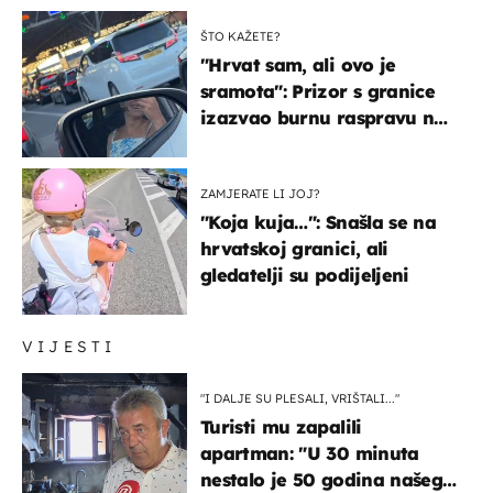
ŠTO KAŽETE?
"Hrvat sam, ali ovo je
sramota": Prizor s granice
izazvao burnu raspravu na
društvenim mrežama
ZAMJERATE LI JOJ?
"Koja kuja…": Snašla se na
hrvatskoj granici, ali
gledatelji su podijeljeni
VIJESTI
"I DALJE SU PLESALI, VRIŠTALI..."
Turisti mu zapalili
apartman: "U 30 minuta
nestalo je 50 godina našeg