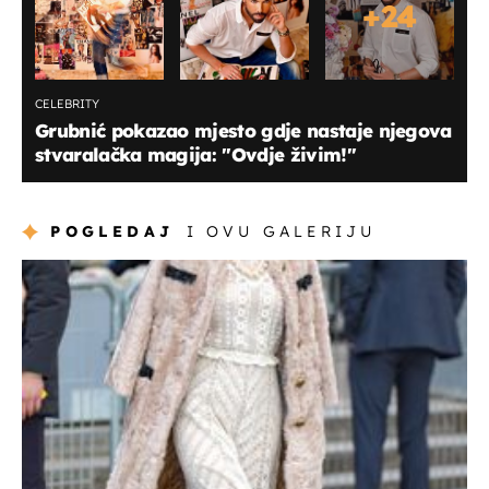
+
24
CELEBRITY
Grubnić pokazao mjesto gdje nastaje njegova
stvaralačka magija: "Ovdje živim!"
POGLEDAJ
I OVU GALERIJU