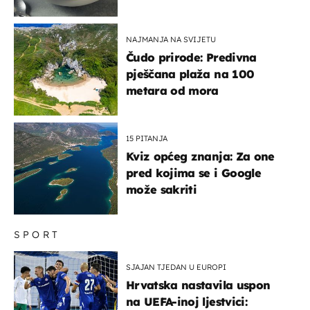
paše uz pečeno meso
NAJMANJA NA SVIJETU
Čudo prirode: Predivna
pješčana plaža na 100
metara od mora
15 PITANJA
Kviz općeg znanja: Za one
pred kojima se i Google
može sakriti
SPORT
SJAJAN TJEDAN U EUROPI
Hrvatska nastavila uspon
na UEFA-inoj ljestvici: