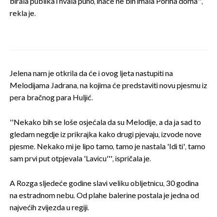
birala publika i hvala puno, inače ne bih imala Porina doma'',
rekla je.
Jelena nam je otkrila da će i ovog ljeta nastupiti na
Melodijama Jadrana, na kojima će predstaviti novu pjesmu iz
pera bračnog para Huljić.
''Nekako bih se loše osjećala da su Melodije, a da ja sad to
gledam negdje iz prikrajka kako drugi pjevaju, izvode nove
pjesme. Nekako mi je lipo tamo, tamo je nastala 'Idi ti', tamo
sam prvi put otpjevala 'Lavicu''', ispričala je.
A Rozga sljedeće godine slavi veliku obljetnicu, 30 godina
na estradnom nebu. Od plahe balerine postala je jedna od
najvećih zvijezda u regiji.