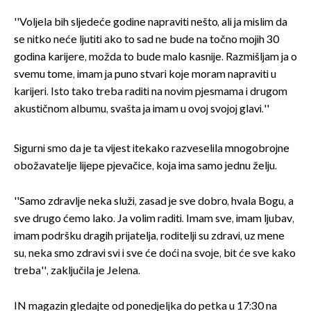
''Voljela bih sljedeće godine napraviti nešto, ali ja mislim da
se nitko neće ljutiti ako to sad ne bude na točno mojih 30
godina karijere, možda to bude malo kasnije. Razmišljam ja o
svemu tome, imam ja puno stvari koje moram napraviti u
karijeri. Isto tako treba raditi na novim pjesmama i drugom
akustičnom albumu, svašta ja imam u ovoj svojoj glavi.''
Sigurni smo da je ta vijest itekako razveselila mnogobrojne
obožavatelje lijepe pjevačice, koja ima samo jednu želju.
''Samo zdravlje neka služi, zasad je sve dobro, hvala Bogu, a
sve drugo ćemo lako. Ja volim raditi. Imam sve, imam ljubav,
imam podršku dragih prijatelja, roditelji su zdravi, uz mene
su, neka smo zdravi svi i sve će doći na svoje, bit će sve kako
treba'', zaključila je Jelena.
IN magazin gledajte od ponedjeljka do petka u 17:30 na