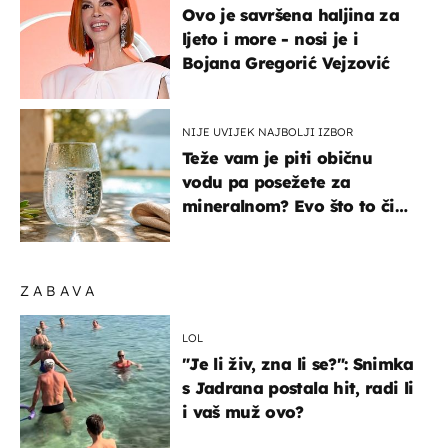
Ovo je savršena haljina za
ljeto i more - nosi je i
Bojana Gregorić Vejzović
NIJE UVIJEK NAJBOLJI IZBOR
Teže vam je piti običnu
vodu pa posežete za
mineralnom? Evo što to čini
organizmu
ZABAVA
LOL
"Je li živ, zna li se?": Snimka
s Jadrana postala hit, radi li
i vaš muž ovo?