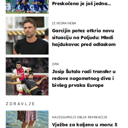
Preskočena je još jedna
država
IZ VEDRA NEBA
Garcijin potez otkrio novu
situaciju na Poljudu: Mladi
hajdukovac pred odlaskom
OPA!
Josip Šutalo radi transfer u
redove nogometnog diva i
bivšeg prvaka Europe
ZDRAVLJE
NAJSIGURNIJI OBLIK REKREACIJE
Vježbe za koljeno u moru: 5