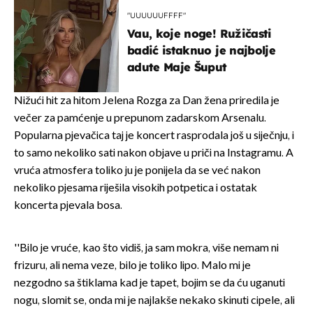
"UUUUUUFFFF"
Vau, koje noge! Ružičasti
badić istaknuo je najbolje
adute Maje Šuput
Nižući hit za hitom Jelena Rozga za Dan žena priredila je
večer za pamćenje u prepunom zadarskom Arsenalu.
Popularna pjevačica taj je koncert rasprodala još u siječnju, i
to samo nekoliko sati nakon objave u priči na Instagramu. A
vruća atmosfera toliko ju je ponijela da se već nakon
nekoliko pjesama riješila visokih potpetica i ostatak
koncerta pjevala bosa.
''Bilo je vruće, kao što vidiš, ja sam mokra, više nemam ni
frizuru, ali nema veze, bilo je toliko lipo. Malo mi je
nezgodno sa štiklama kad je tapet, bojim se da ću uganuti
nogu, slomit se, onda mi je najlakše nekako skinuti cipele, ali