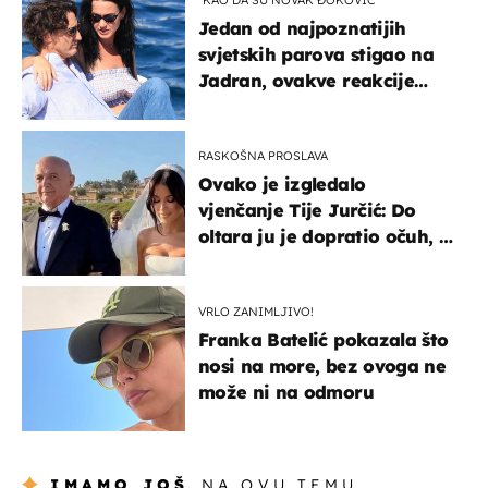
Jedan od najpoznatijih
svjetskih parova stigao na
Jadran, ovakve reakcije
vjerojatno nisu očekivali
RASKOŠNA PROSLAVA
Ovako je izgledalo
vjenčanje Tije Jurčić: Do
oltara ju je dopratio očuh, a
slavilo se uz Olivera i Rozgu
VRLO ZANIMLJIVO!
Franka Batelić pokazala što
nosi na more, bez ovoga ne
može ni na odmoru
IMAMO JOŠ
NA OVU TEMU