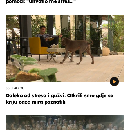
pomoći: "Uhvatio me stres..."
30 U HLADU
Daleko od stresa i gužvi: Otkrili smo gdje se
kriju oaze mira poznatih