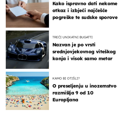
Kako ispravno dati nekome
otkaz i izbjeći najčešće
pogreške te sudske sporove
TREĆI UNIKATNI BUGATTI
Nazvan je po vrsti
srednjovjekovnog viteškog
konja i visok samo metar
KAMO BI OTIŠLI?
O preseljenju u inozemstvo
razmišlja 9 od 10
Europljana