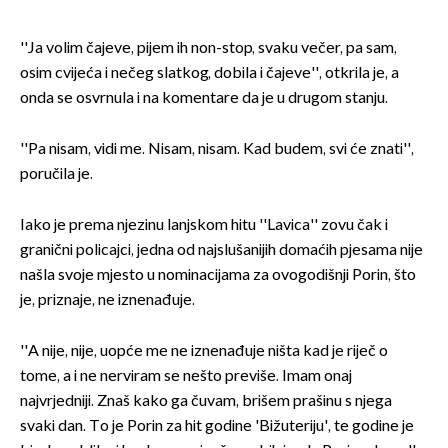
''Ja volim čajeve, pijem ih non-stop, svaku večer, pa sam,
osim cvijeća i nečeg slatkog, dobila i čajeve'', otkrila je, a
onda se osvrnula i na komentare da je u drugom stanju.
''Pa nisam, vidi me. Nisam, nisam. Kad budem, svi će znati'',
poručila je.
Iako je prema njezinu lanjskom hitu ''Lavica'' zovu čak i
granični policajci, jedna od najslušanijih domaćih pjesama nije
našla svoje mjesto u nominacijama za ovogodišnji Porin, što
je, priznaje, ne iznenađuje.
''A nije, nije, uopće me ne iznenađuje ništa kad je riječ o
tome, a i ne nerviram se nešto previše. Imam onaj
najvrjedniji. Znaš kako ga čuvam, brišem prašinu s njega
svaki dan. To je Porin za hit godine 'Bižuteriju', te godine je