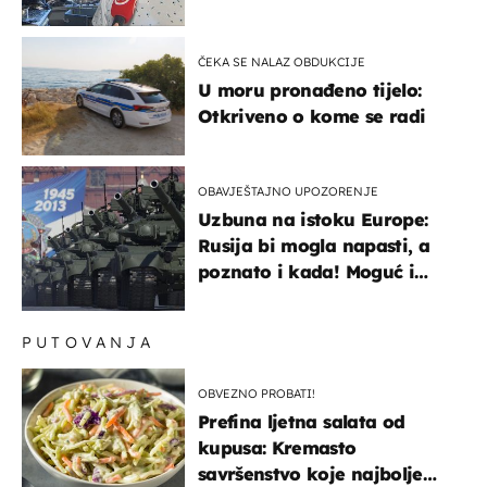
života, supruga i ja ne
možemo oka sklopiti"
ČEKA SE NALAZ OBDUKCIJE
U moru pronađeno tijelo:
Otkriveno o kome se radi
OBAVJEŠTAJNO UPOZORENJE
Uzbuna na istoku Europe:
Rusija bi mogla napasti, a
poznato i kada! Moguć i
kopneni upad u članicu
NATO-a
PUTOVANJA
OBVEZNO PROBATI!
Prefina ljetna salata od
kupusa: Kremasto
savršenstvo koje najbolje