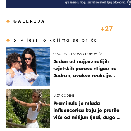
GALERIJA
27
3
vijesti o kojima se priča
"KAO DA SU NOVAK ĐOKOVIĆ"
Jedan od najpoznatijih
svjetskih parova stigao na
Jadran, ovakve reakcije
vjerojatno nisu očekivali
U 27. GODINI
Preminula je mlada
influencerica koju je pratilo
više od milijun ljudi, dugo se
borila s opakom bolešću