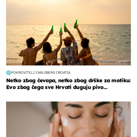
POKROVITELJ CARLSBERG CROATIA
Netko zbog ćevapa, netko zbog drške za motiku:
Evo zbog čega sve Hrvati duguju pivo...
moda & ljepota