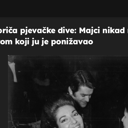
riča pjevačke dive: Majci nikad n
erom koji ju je ponižavao