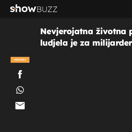
Nevjerojatna životna p
ludjela je za milijard
PODIJELI
POGLEDAJ