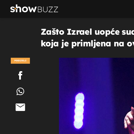
Zašto Izrael uopće su
koja je primljena na ov
PODIJELI
POGLEDAJ