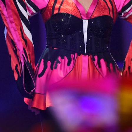
I PJESMA SE DRUGAČIJE ZVALA
ovalo
Zbog ovih stihova izraelskoj predstavni
zda u
prijetila je diskvalifikacija s Eurosonga,
!
morala ih je promijeniti
 Instagram)
Netta Barzilai (Foto: AFP)