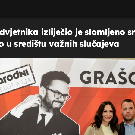
vjetnika izliječio je slomljeno s
to u središtu važnih slučajeva