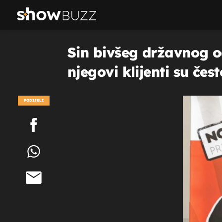
Sin bivšeg državnog od
njegovi klijenti su čes
PODIJELI
POGLEDAJ