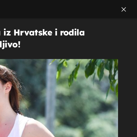
 iz Hrvatske i rodila
jivo!