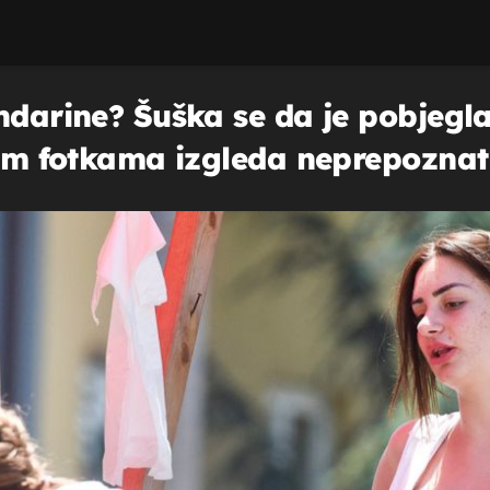
ndarine? Šuška se da je pobjegla
jim fotkama izgleda neprepoznatl