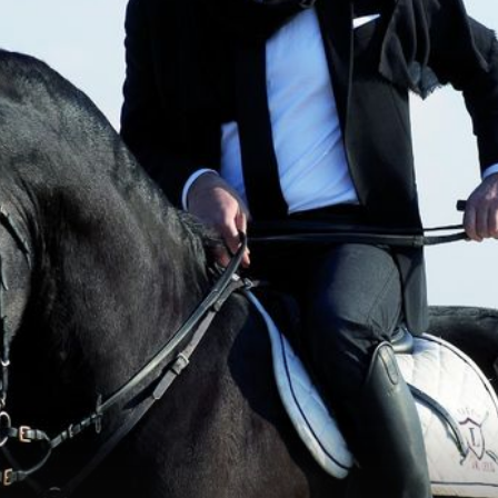
+
5
GOLUPČIĆI!
o se
Počeli su živjeti zajedno čim su se
vari kod
upoznali, a nije im presudila ni razlika
25 godina: "Nama je to pomoglo!"