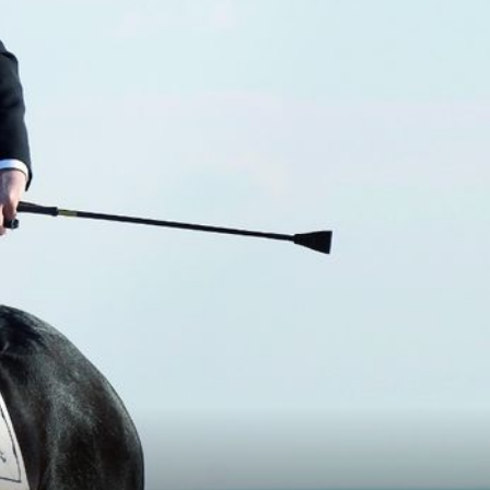
+
5
OKRUŽEN ŽENAMA
Talijanskom slavuju i 25 godina mlađoj
 od
supruzi na jahti su se pridružile i njezine
zgodne prijateljice, paparazzi su snimili
kako se provode