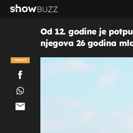
Od 12. godine je potpun
njegova 26 godina mla
priča
PODIJELI
POGLEDAJ