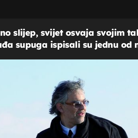
o slijep, svijet osvaja svojim ta
đa supuga ispisali su jednu od n