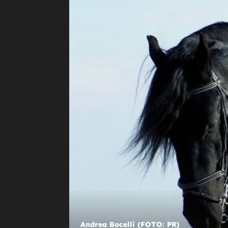
KAO NA FILMU
U 25 godina mlađu suprugu zaljubi
čim ju je upoznao, a ona jednoj st
njega nikako nije mogla odoljeti
Andrea Bocelli (FOTO: PR)
Andrea Bocelli (FOTO: PR)