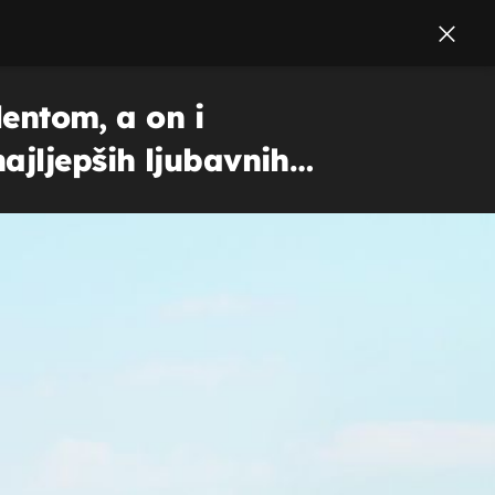
lentom, a on i
ajljepših ljubavnih