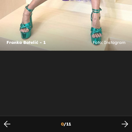
Franka Batelić - 1
Foto: Instagram
0
/
11