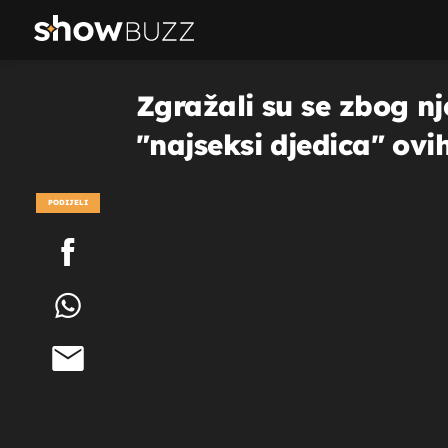
Zgražali su se zbog n
"najseksi djedica" ovi
PODIJELI
POGLEDAJ