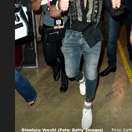
NEVJEROJATNO!
li
''Najseksi djedica'' opet napravio show 
gradu
Beogradu na cijepljenju, kad se skinuo,
jicu i
imalo se što vidjeti, jedan detalj poseb
je upadao u oči!
 (Foto: Profimedia)
tty Images)
 Profimedia)
ca Vacchi (Foto: Instagram)
Gianluca Vacchi (Foto: Getty Images)
Foto: Get