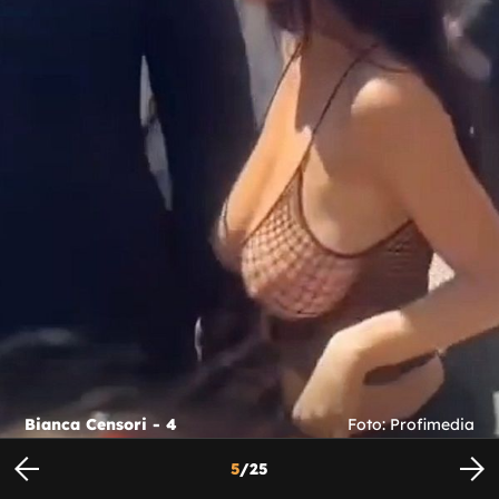
Bianca Censori - 4
Foto: Profimedia
5
/
25