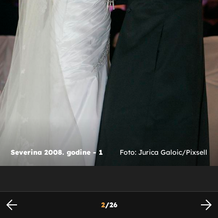
Severina 2008. godine - 1
Foto: Jurica Galoic/Pixsell
2
/
26