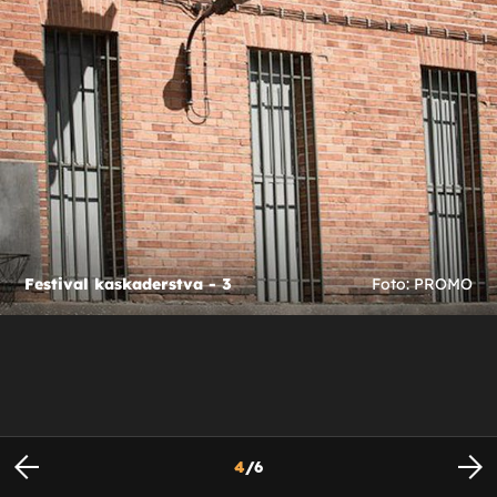
Festival kaskaderstva - 3
Foto: PROMO
4
/
6