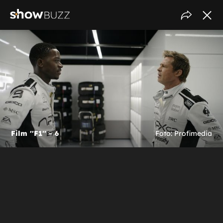
Film ''F1'' - 6
Foto: Profimedia