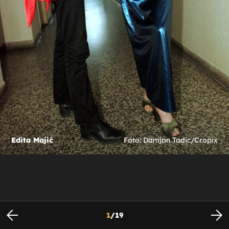
Edita Majić
Foto: Damjan Tadic/Cropix
1
/
19