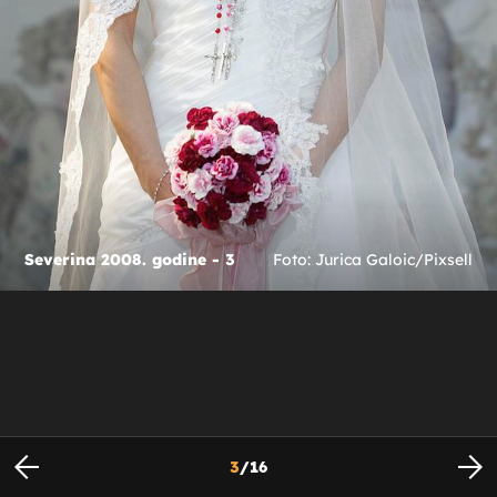
Severina 2008. godine - 3
Foto: Jurica Galoic/Pixsell
3
/
16