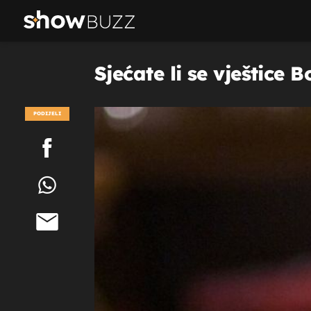
Sjećate li se vještice 
PODIJELI