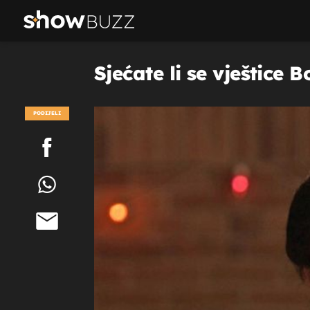
Sjećate li se vještice 
PODIJELI