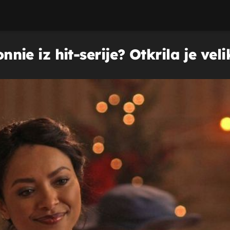
Bonnie iz hit-serije? Otkrila je ve