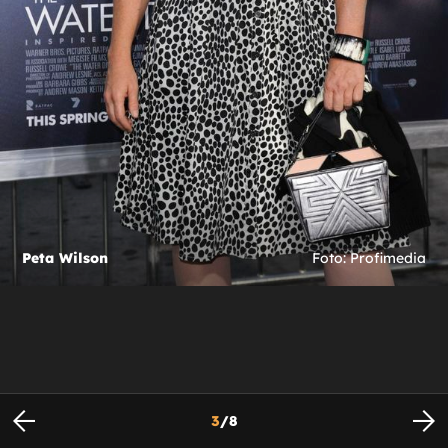
Peta Wilson
Foto: Profimedia
3
/
8