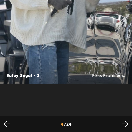
Katey Sagal - 1
Foto: Profimedia
4
/
24