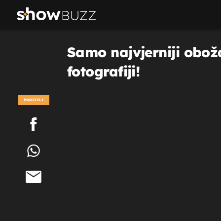
Samo najvjerniji oboža
fotografiji!
PODIJELI
POGLEDAJ