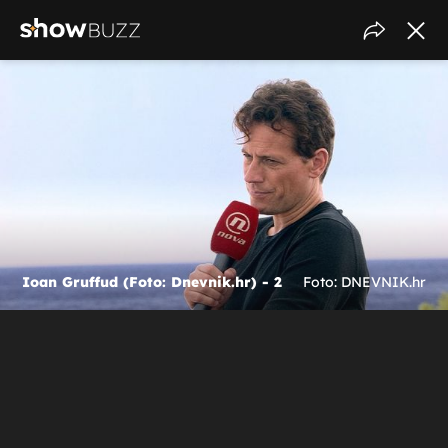
Ioan Gruffud (Foto: Dnevnik.hr) - 2
Foto: DNEVNIK.hr