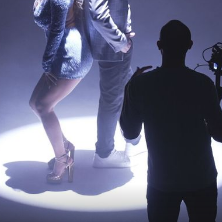
26
+
27
"MAMILI"
u
Nives Celzijus raznježila pratitelje
košne
objavom s majkom, zajedno su uživale
ljetnom danu