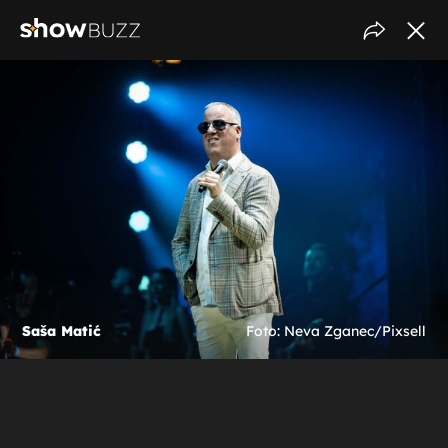
Saša Matić
Foto: Neva Zganec/Pixsell