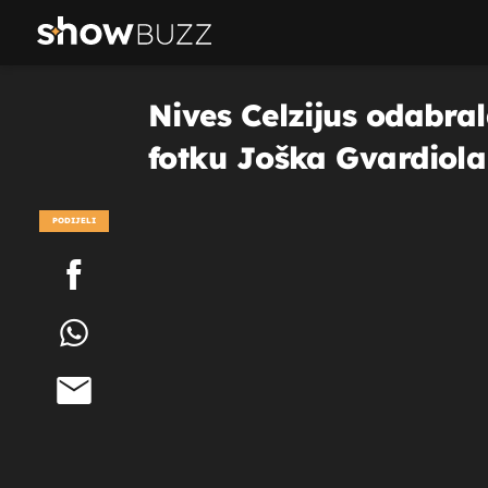
Nives Celzijus odabral
fotku Joška Gvardiola
PODIJELI
POGLEDAJ