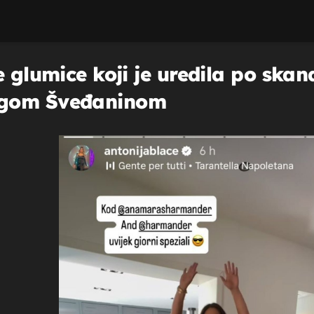
e glumice koji je uredila po ska
ugom Šveđaninom