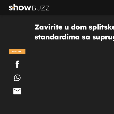
Zavirite u dom splitsk
standardima sa supr
PODIJELI
POGLEDAJ