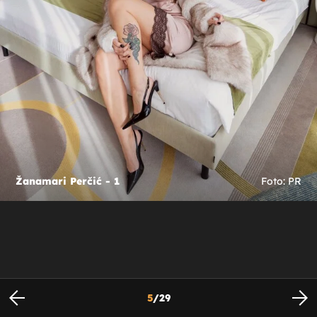
Žanamari Perčić - 1
Foto: PR
5
/
29