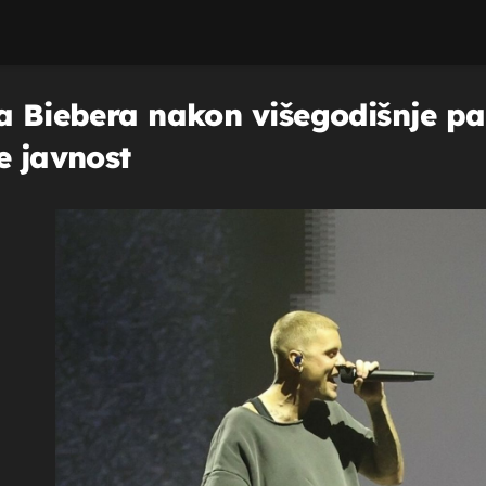
na Biebera nakon višegodišnje p
e javnost