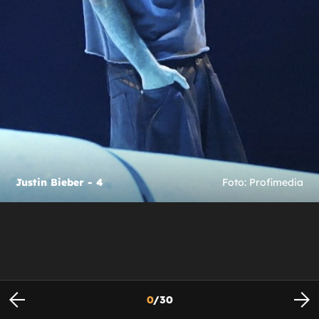
Justin Bieber - 4
Foto: Profimedia
0
/
30