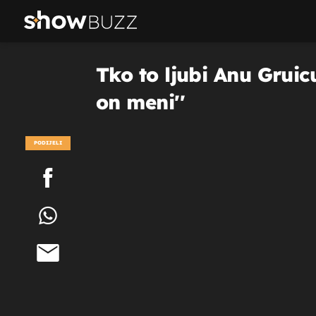
Tko to ljubi Anu Gruic
on meni''
PODIJELI
POGLEDAJ