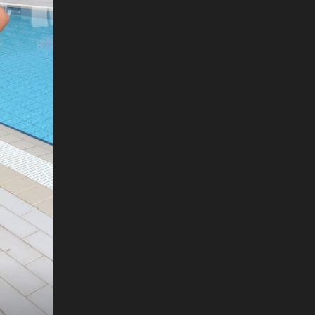
+
20
UPEČATLJIVI UZVANICI
Događaj u Splitu okupio poznate Hrvate:
le
Pogledajte tko je sve stigao pred kamere!