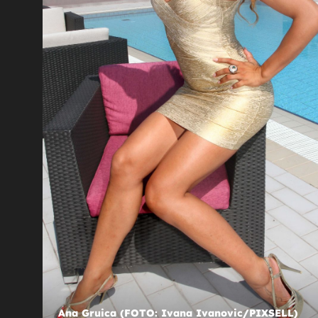
10
+
17
POVRATAK U PROŠLOST!
Ana Gruica iskopala fotke iz mladosti s
jevom,
Iris Livajom, evo koliko su se promijeni
do danas
Ana Gruica (FOTO: Ivana Ivanovic/PIXSELL)