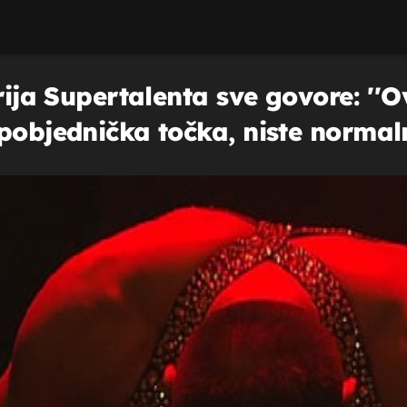
rija Supertalenta sve govore: ''O
pobjednička točka, niste normaln