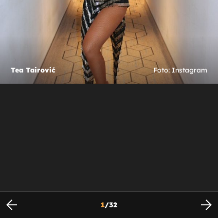
Tea Tairović
Foto: Instagram
1
/
32