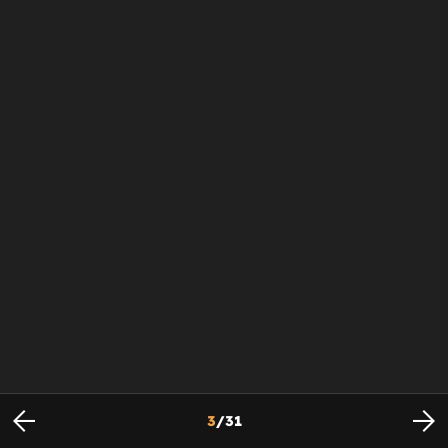
3
/
31