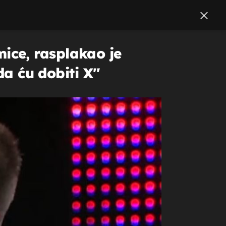
ice, rasplakao je
a ću dobiti X''