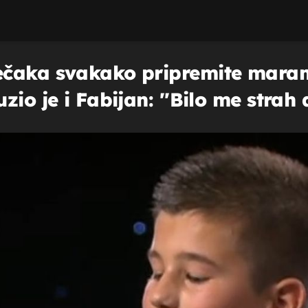
ečaka svakako pripremite maram
io je i Fabijan: ''Bilo me strah d