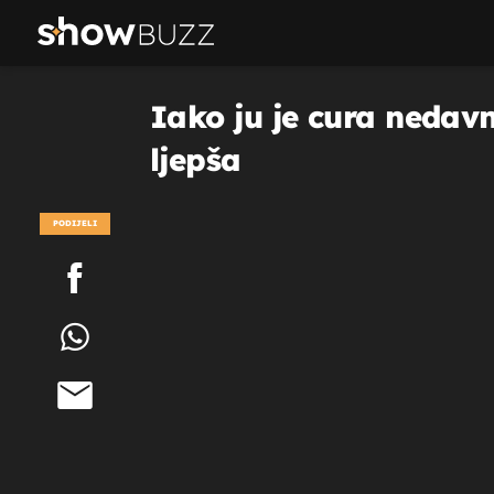
Iako ju je cura nedav
ljepša
PODIJELI
POGLEDAJ