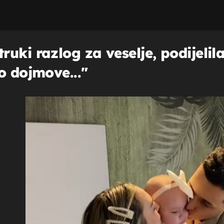
uki razlog za veselje, podijelil
o dojmove..."