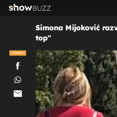
Simona Mijoković razve
top"
PODIJELI
POGLEDAJ