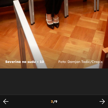
Severina na sudu - 10
Foto: Damjan Tadic/Cropix
3
/
9