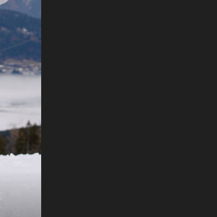
+
27
USIJALA ATMOSFERU
a
Ma kakva pojava! Seve u korzetu i
halterima pokazala zašto joj malo tko
''
može parirati
ar/Cropix