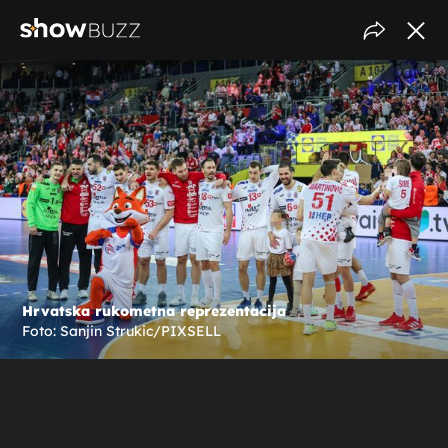
Hrvatska rukometna reprezentacija
Foto: Sanjin Strukic/PIXSELL