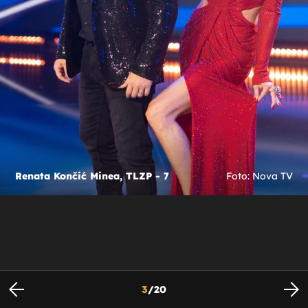
Renata Končić Minea, TLZP - 7
Foto: Nova TV
3
/
20