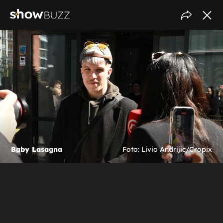
Baby Lasagna
Foto: Livio Andrijic/Cropix